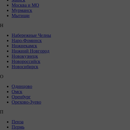
Москва и МО
Мурманск
Мытищи
Н
Набережные Челны
Наро-Фоминск
Нижнекамск
Нижний Новгород
Новокузнецк
Новороссийск
Новосибирск
О
Одинцово
Омск
Оренбург
Орехово-Зуево
П
Пенза
Пермь