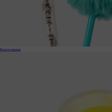
Канцелярия