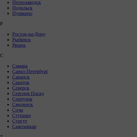
Петрозаводск
Подольск
Пушкино
Р
Ростов-на-Дону
Рыбинск
Рязань
С
Самара
Санкт-Петербург
Саранск
Саратов
Северск
Сергиев Посад
Серпухов
Смоленск
Сочи
Ступино
Сургут
Сыктывкар
Т