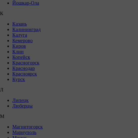
Йошкар-Ола
К
Казань
Калининград
Калуга
Кемерово
Киров
Клин
Копейск
Красногорск
Краснодар
Красноярск
Курск
Л
Липецк
Люберцы
М
Магнитогорск
Мариуполь
Минск