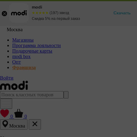
modi
Скачать
☆☆☆☆☆
★★★★★
(197) звезд
Скидка 5% на первый заказ
Москва
Магазины
Программа лояльности
Подарочные карты
modi box
Опт
Франшиза
Войти
0
0
Москва