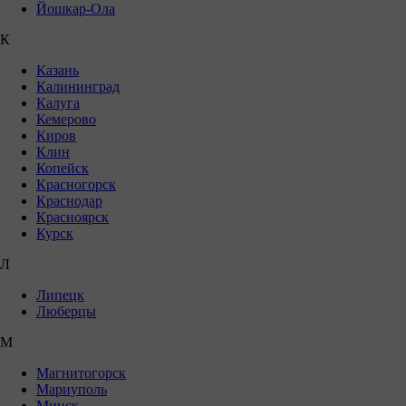
Йошкар-Ола
К
Казань
Калининград
Калуга
Кемерово
Киров
Клин
Копейск
Красногорск
Краснодар
Красноярск
Курск
Л
Липецк
Люберцы
М
Магнитогорск
Мариуполь
Минск