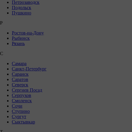
Петрозаводск
Подольск
Пушкино
Р
Ростов-на-Дону
Рыбинск
Рязань
С
Самара
Санкт-Петербург
Саранск
Саратов
Северск
Сергиев Посад
Серпухов
Смоленск
Сочи
Ступино
Сургут
Сыктывкар
Т