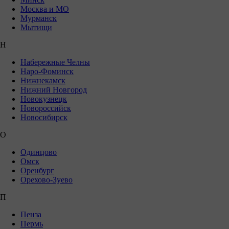
Москва и МО
Мурманск
Мытищи
Н
Набережные Челны
Наро-Фоминск
Нижнекамск
Нижний Новгород
Новокузнецк
Новороссийск
Новосибирск
О
Одинцово
Омск
Оренбург
Орехово-Зуево
П
Пенза
Пермь