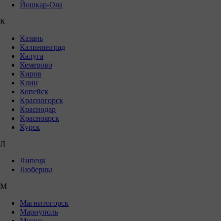
Йошкар-Ола
К
Казань
Калининград
Калуга
Кемерово
Киров
Клин
Копейск
Красногорск
Краснодар
Красноярск
Курск
Л
Липецк
Люберцы
М
Магнитогорск
Мариуполь
Минск