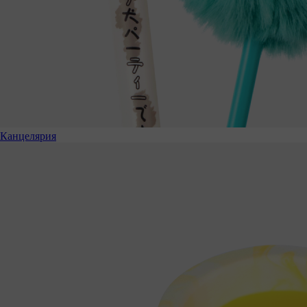
Канцелярия