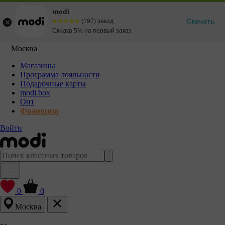
modi
Скачать
☆☆☆☆☆
★★★★★
(197) звезд
Скидка 5% на первый заказ
Москва
Магазины
Программа лояльности
Подарочные карты
modi box
Опт
Франшиза
Войти
0
0
Москва