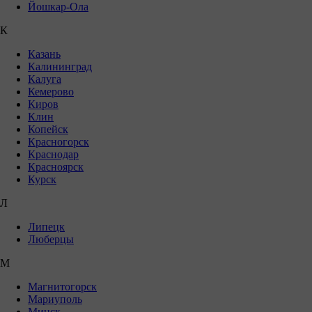
Йошкар-Ола
К
Казань
Калининград
Калуга
Кемерово
Киров
Клин
Копейск
Красногорск
Краснодар
Красноярск
Курск
Л
Липецк
Люберцы
М
Магнитогорск
Мариуполь
Минск