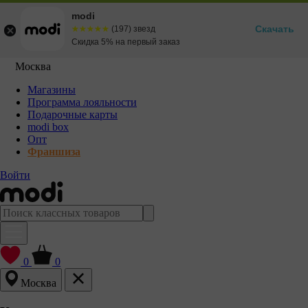
modi
Скачать
☆☆☆☆☆
★★★★★
(197) звезд
Скидка 5% на первый заказ
Москва
Магазины
Программа лояльности
Подарочные карты
modi box
Опт
Франшиза
Войти
0
0
Москва