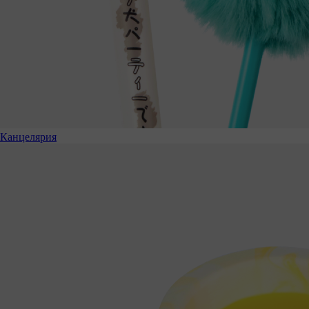
Канцелярия