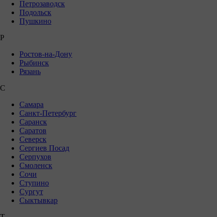
Петрозаводск
Подольск
Пушкино
Р
Ростов-на-Дону
Рыбинск
Рязань
С
Самара
Санкт-Петербург
Саранск
Саратов
Северск
Сергиев Посад
Серпухов
Смоленск
Сочи
Ступино
Сургут
Сыктывкар
Т