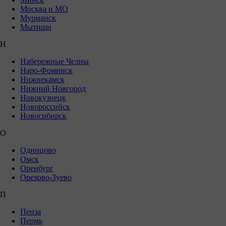
Москва и МО
Мурманск
Мытищи
Н
Набережные Челны
Наро-Фоминск
Нижнекамск
Нижний Новгород
Новокузнецк
Новороссийск
Новосибирск
О
Одинцово
Омск
Оренбург
Орехово-Зуево
П
Пенза
Пермь