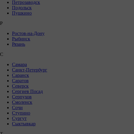
Петрозаводск
Подольск
Пушкино
Р
Ростов-на-Дону
Рыбинск
Рязань
С
Самара
Санкт-Петербург
Саранск
Саратов
Северск
Сергиев Посад
Серпухов
Смоленск
Сочи
Ступино
Сургут
Сыктывкар
Т