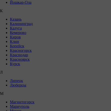
Йошкар-Ола
К
Казань
Калининград
Калуга
Кемерово
Киров
Клин
Копейск
Красногорск
Краснодар
Красноярск
Курск
Л
Липецк
Люберцы
М
Магнитогорск
Мариуполь
Минск