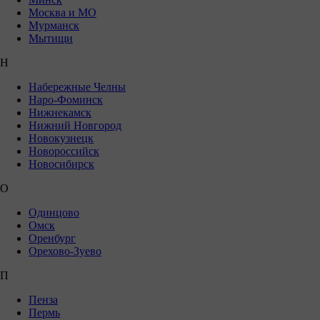
Москва и МО
Мурманск
Мытищи
Н
Набережные Челны
Наро-Фоминск
Нижнекамск
Нижний Новгород
Новокузнецк
Новороссийск
Новосибирск
О
Одинцово
Омск
Оренбург
Орехово-Зуево
П
Пенза
Пермь