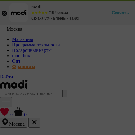
modi
Скачать
☆☆☆☆☆
★★★★★
(197) звезд
Скидка 5% на первый заказ
Москва
Магазины
Программа лояльности
Подарочные карты
modi box
Опт
Франшиза
Войти
0
0
Москва