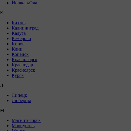
Йошкар-Ола
К
Казань
Калининград
Калуга
Кемерово
Киров
Клин
Копейск
Красногорск
Краснодар
Красноярск
Курск
Л
Липецк
Люберцы
М
Магнитогорск
Мариуполь
Минск