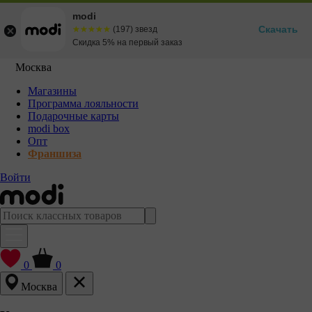
modi
Скачать
☆☆☆☆☆
★★★★★
(197) звезд
Скидка 5% на первый заказ
Москва
Магазины
Программа лояльности
Подарочные карты
modi box
Опт
Франшиза
Войти
0
0
Москва