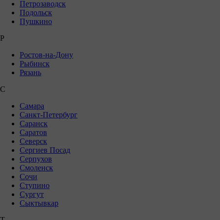
Петрозаводск
Подольск
Пушкино
Р
Ростов-на-Дону
Рыбинск
Рязань
С
Самара
Санкт-Петербург
Саранск
Саратов
Северск
Сергиев Посад
Серпухов
Смоленск
Сочи
Ступино
Сургут
Сыктывкар
Т