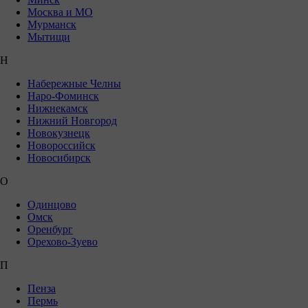
Москва и МО
Мурманск
Мытищи
Н
Набережные Челны
Наро-Фоминск
Нижнекамск
Нижний Новгород
Новокузнецк
Новороссийск
Новосибирск
О
Одинцово
Омск
Оренбург
Орехово-Зуево
П
Пенза
Пермь