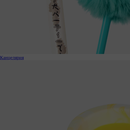
Канцелярия