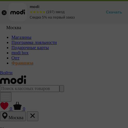
modi
Скачать
☆☆☆☆☆
★★★★★
(197) звезд
Скидка 5% на первый заказ
Москва
Магазины
Программа лояльности
Подарочные карты
modi box
Опт
Франшиза
Войти
0
0
Москва