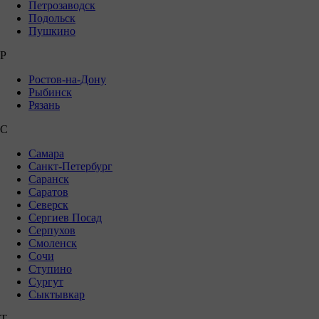
Петрозаводск
Подольск
Пушкино
Р
Ростов-на-Дону
Рыбинск
Рязань
С
Самара
Санкт-Петербург
Саранск
Саратов
Северск
Сергиев Посад
Серпухов
Смоленск
Сочи
Ступино
Сургут
Сыктывкар
Т