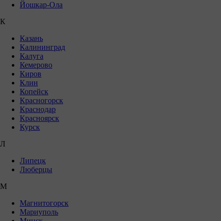
Йошкар-Ола
К
Казань
Калининград
Калуга
Кемерово
Киров
Клин
Копейск
Красногорск
Краснодар
Красноярск
Курск
Л
Липецк
Люберцы
М
Магнитогорск
Мариуполь
Минск