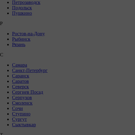
Петрозаводск
Подольск
Пушкино
Р
Ростов-на-Дону
Рыбинск
Рязань
С
Самара
Санкт-Петербург
Саранск
Саратов
Северск
Сергиев Посад
Серпухов
Смоленск
Сочи
Ступино
Сургут
Сыктывкар
Т