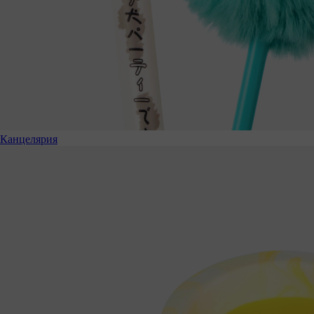
Канцелярия