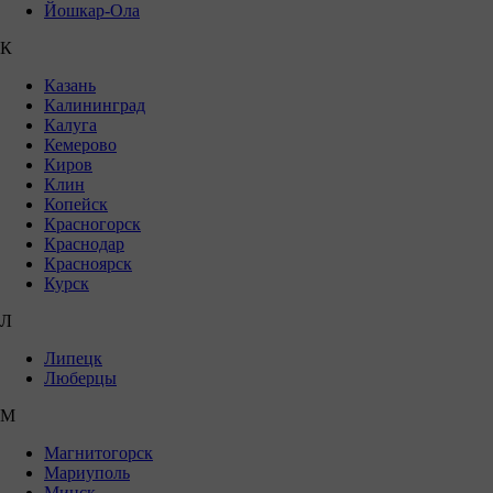
Йошкар-Ола
К
Казань
Калининград
Калуга
Кемерово
Киров
Клин
Копейск
Красногорск
Краснодар
Красноярск
Курск
Л
Липецк
Люберцы
М
Магнитогорск
Мариуполь
Минск