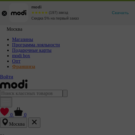
modi
Скачать
☆☆☆☆☆
★★★★★
(197) звезд
Скидка 5% на первый заказ
Москва
Магазины
Программа лояльности
Подарочные карты
modi box
Опт
Франшиза
Войти
0
0
Москва