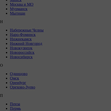
Москва и МО
Мурманск
Мытищи
Н
Набережные Челны
Наро-Фоминск
Нижнекамск
Нижний Новгород
Новокузнецк
Новороссийск
Новосибирск
О
Одинцово
Омск
Оренбург
Орехово-Зуево
П
Пенза
Пермь