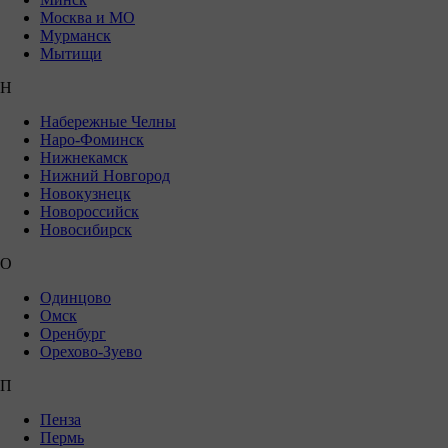
Москва и МО
Мурманск
Мытищи
Н
Набережные Челны
Наро-Фоминск
Нижнекамск
Нижний Новгород
Новокузнецк
Новороссийск
Новосибирск
О
Одинцово
Омск
Оренбург
Орехово-Зуево
П
Пенза
Пермь