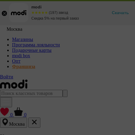
modi
Скачать
☆☆☆☆☆
★★★★★
(197) звезд
Скидка 5% на первый заказ
Москва
Магазины
Программа лояльности
Подарочные карты
modi box
Опт
Франшиза
Войти
0
0
Москва