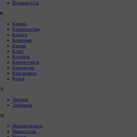
Йошкар-Ола
К
Казань
Калининград
Калуга
Кемерово
Киров
Клин
Копейск
Красногорск
Краснодар
Красноярск
Курск
Л
Липецк
Люберцы
М
Магнитогорск
Мариуполь
Минск