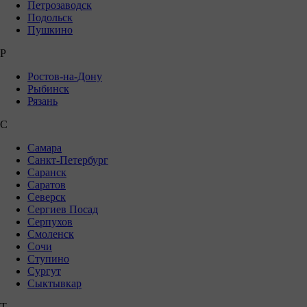
Петрозаводск
Подольск
Пушкино
Р
Ростов-на-Дону
Рыбинск
Рязань
С
Самара
Санкт-Петербург
Саранск
Саратов
Северск
Сергиев Посад
Серпухов
Смоленск
Сочи
Ступино
Сургут
Сыктывкар
Т