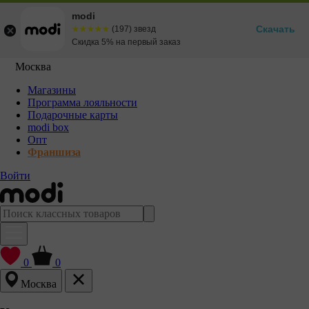
modi
Скачать
☆☆☆☆☆
★★★★★
(197) звезд
Скидка 5% на первый заказ
Москва
Магазины
Программа лояльности
Подарочные карты
modi box
Опт
Франшиза
Войти
0
0
Москва