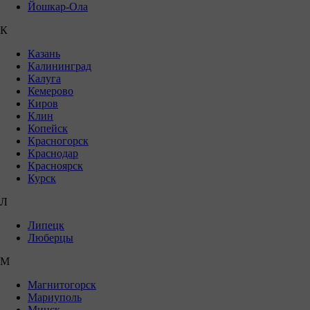
Йошкар-Ола
К
Казань
Калининград
Калуга
Кемерово
Киров
Клин
Копейск
Красногорск
Краснодар
Красноярск
Курск
Л
Липецк
Люберцы
М
Магнитогорск
Мариуполь
Минск