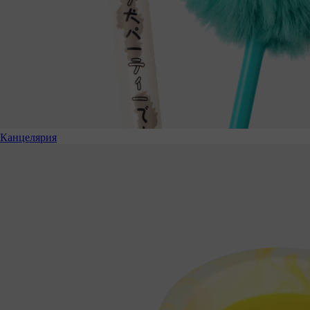
Канцелярия