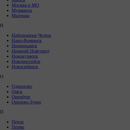
Москва и МО
Мурманск
Мытищи
Н
Набережные Челны
Наро-Фоминск
Нижнекамск
Нижний Новгород
Новокузнецк
Новороссийск
Новосибирск
О
Одинцово
Омск
Оренбург
Орехово-Зуево
П
Пенза
Пермь