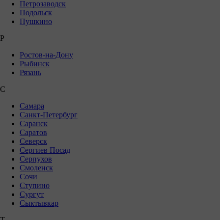
Петрозаводск
Подольск
Пушкино
Р
Ростов-на-Дону
Рыбинск
Рязань
С
Самара
Санкт-Петербург
Саранск
Саратов
Северск
Сергиев Посад
Серпухов
Смоленск
Сочи
Ступино
Сургут
Сыктывкар
Т