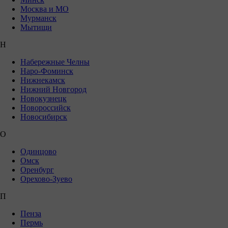
Москва и МО
Мурманск
Мытищи
Н
Набережные Челны
Наро-Фоминск
Нижнекамск
Нижний Новгород
Новокузнецк
Новороссийск
Новосибирск
О
Одинцово
Омск
Оренбург
Орехово-Зуево
П
Пенза
Пермь