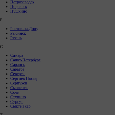
Петрозаводск
Подольск
Пушкино
Р
Ростов-на-Дону
Рыбинск
Рязань
С
Самара
Санкт-Петербург
Саранск
Саратов
Северск
Сергиев Посад
Серпухов
Смоленск
Сочи
Ступино
Сургут
Сыктывкар
Т