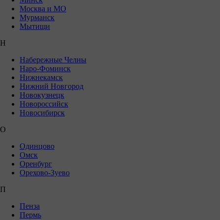
Москва и МО
Мурманск
Мытищи
Н
Набережные Челны
Наро-Фоминск
Нижнекамск
Нижний Новгород
Новокузнецк
Новороссийск
Новосибирск
О
Одинцово
Омск
Оренбург
Орехово-Зуево
П
Пенза
Пермь