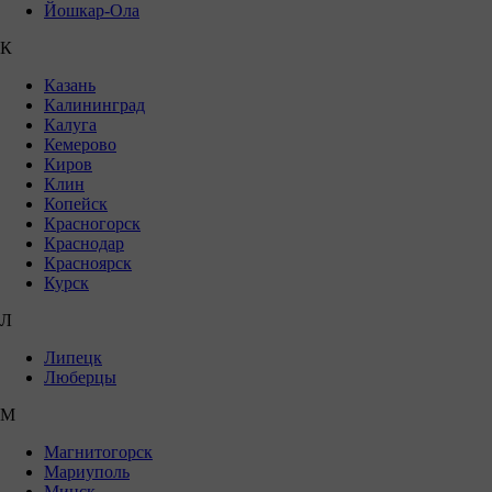
Йошкар-Ола
К
Казань
Калининград
Калуга
Кемерово
Киров
Клин
Копейск
Красногорск
Краснодар
Красноярск
Курск
Л
Липецк
Люберцы
М
Магнитогорск
Мариуполь
Минск