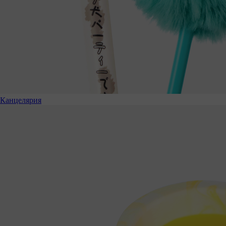
Канцелярия