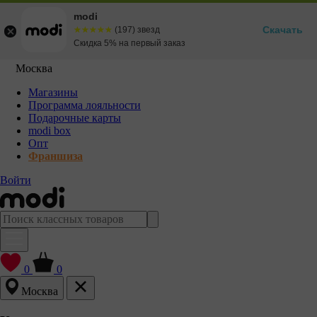
modi
Скачать
☆☆☆☆☆
★★★★★
(197) звезд
Скидка 5% на первый заказ
Москва
Магазины
Программа лояльности
Подарочные карты
modi box
Опт
Франшиза
Войти
0
0
Москва