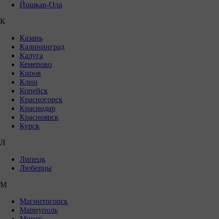
Йошкар-Ола
К
Казань
Калининград
Калуга
Кемерово
Киров
Клин
Копейск
Красногорск
Краснодар
Красноярск
Курск
Л
Липецк
Люберцы
М
Магнитогорск
Мариуполь
Минск