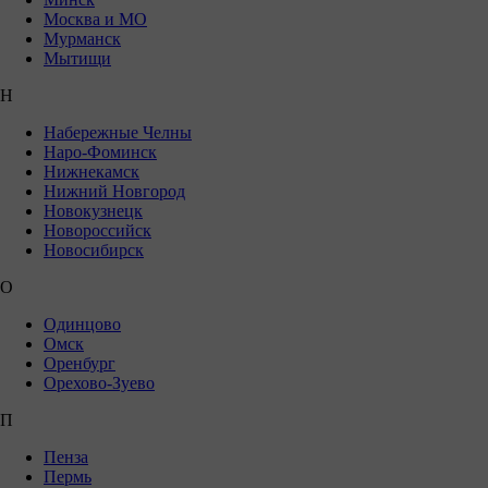
Москва и МО
Мурманск
Мытищи
Н
Набережные Челны
Наро-Фоминск
Нижнекамск
Нижний Новгород
Новокузнецк
Новороссийск
Новосибирск
О
Одинцово
Омск
Оренбург
Орехово-Зуево
П
Пенза
Пермь