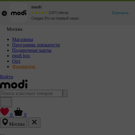
modi
Скачать
☆☆☆☆☆
★★★★★
(197) звезд
Скидка 5% на первый заказ
Москва
Магазины
Программа лояльности
Подарочные карты
modi box
Опт
Франшиза
Войти
0
0
Москва