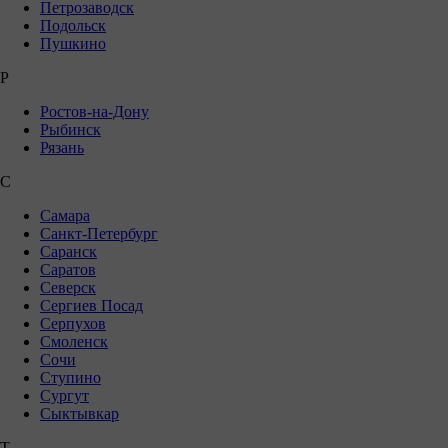
Петрозаводск
Подольск
Пушкино
Р
Ростов-на-Дону
Рыбинск
Рязань
С
Самара
Санкт-Петербург
Саранск
Саратов
Северск
Сергиев Посад
Серпухов
Смоленск
Сочи
Ступино
Сургут
Сыктывкар
Т