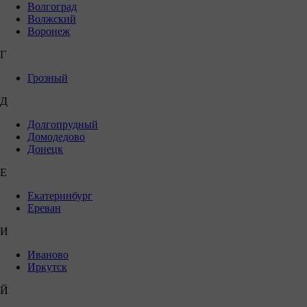
Волгоград
Волжский
Воронеж
Г
Грозный
Д
Долгопрудный
Домодедово
Донецк
Е
Екатеринбург
Ереван
И
Иваново
Иркутск
Й