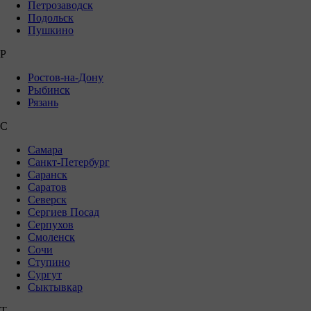
Петрозаводск
Подольск
Пушкино
Р
Ростов-на-Дону
Рыбинск
Рязань
С
Самара
Санкт-Петербург
Саранск
Саратов
Северск
Сергиев Посад
Серпухов
Смоленск
Сочи
Ступино
Сургут
Сыктывкар
Т