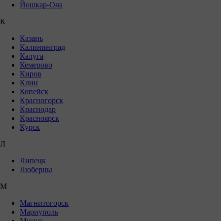
Йошкар-Ола
К
Казань
Калининград
Калуга
Кемерово
Киров
Клин
Копейск
Красногорск
Краснодар
Красноярск
Курск
Л
Липецк
Люберцы
М
Магнитогорск
Мариуполь
Минск