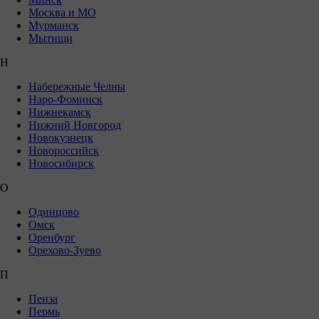
Москва и МО
Мурманск
Мытищи
Н
Набережные Челны
Наро-Фоминск
Нижнекамск
Нижний Новгород
Новокузнецк
Новороссийск
Новосибирск
О
Одинцово
Омск
Оренбург
Орехово-Зуево
П
Пенза
Пермь