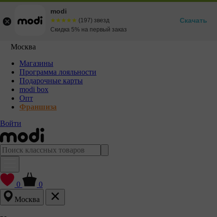
modi
Скачать
☆☆☆☆☆
★★★★★
(197) звезд
Скидка 5% на первый заказ
Москва
Магазины
Программа лояльности
Подарочные карты
modi box
Опт
Франшиза
Войти
0
0
Москва