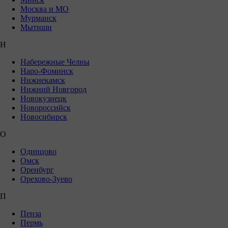
Москва и МО
Мурманск
Мытищи
Н
Набережные Челны
Наро-Фоминск
Нижнекамск
Нижний Новгород
Новокузнецк
Новороссийск
Новосибирск
О
Одинцово
Омск
Оренбург
Орехово-Зуево
П
Пенза
Пермь