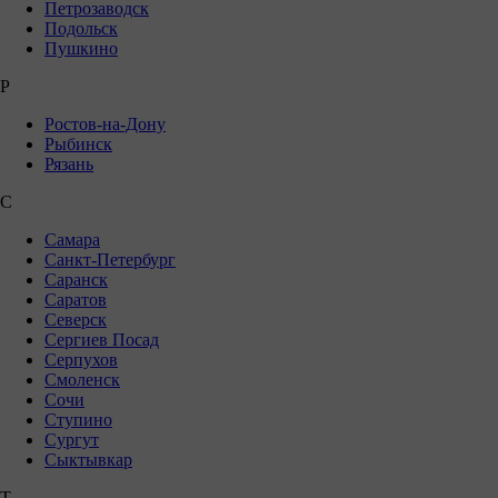
Петрозаводск
Подольск
Пушкино
Р
Ростов-на-Дону
Рыбинск
Рязань
С
Самара
Санкт-Петербург
Саранск
Саратов
Северск
Сергиев Посад
Серпухов
Смоленск
Сочи
Ступино
Сургут
Сыктывкар
Т