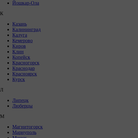
Йошкар-Ола
К
Казань
Калининград
Калуга
Кемерово
Киров
Клин
Копейск
Красногорск
Краснодар
Красноярск
Курск
Л
Липецк
Люберцы
М
Магнитогорск
Мариуполь
Минск