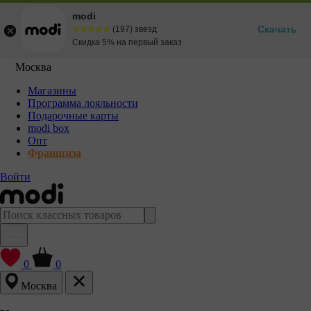
modi
Скачать
☆☆☆☆☆
★★★★★
(197) звезд
Скидка 5% на первый заказ
Москва
Магазины
Программа лояльности
Подарочные карты
modi box
Опт
Франшиза
Войти
0
0
Москва