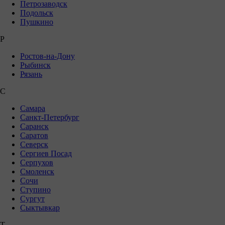
Петрозаводск
Подольск
Пушкино
Р
Ростов-на-Дону
Рыбинск
Рязань
С
Самара
Санкт-Петербург
Саранск
Саратов
Северск
Сергиев Посад
Серпухов
Смоленск
Сочи
Ступино
Сургут
Сыктывкар
Т