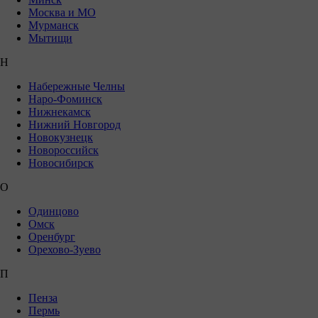
Москва и МО
Мурманск
Мытищи
Н
Набережные Челны
Наро-Фоминск
Нижнекамск
Нижний Новгород
Новокузнецк
Новороссийск
Новосибирск
О
Одинцово
Омск
Оренбург
Орехово-Зуево
П
Пенза
Пермь