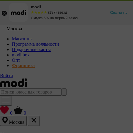
modi
Скачать
☆☆☆☆☆
★★★★★
(197) звезд
Скидка 5% на первый заказ
Москва
Магазины
Программа лояльности
Подарочные карты
modi box
Опт
Франшиза
Войти
0
0
Москва