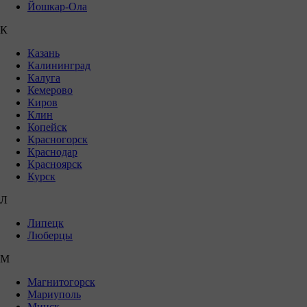
Йошкар-Ола
К
Казань
Калининград
Калуга
Кемерово
Киров
Клин
Копейск
Красногорск
Краснодар
Красноярск
Курск
Л
Липецк
Люберцы
М
Магнитогорск
Мариуполь
Минск