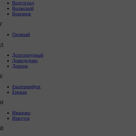
Волгоград
Волжский
Воронеж
Г
Грозный
Д
Долгопрудный
Домодедово
Донецк
Е
Екатеринбург
Ереван
И
Иваново
Иркутск
Й