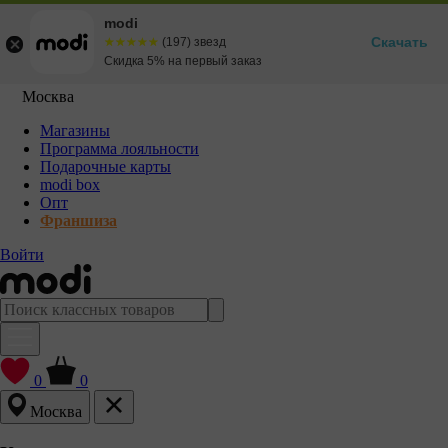
modi
Скачать
☆☆☆☆☆
★★★★★
(197) звезд
Скидка 5% на первый заказ
Москва
Магазины
Программа лояльности
Подарочные карты
modi box
Опт
Франшиза
Войти
0
0
Москва