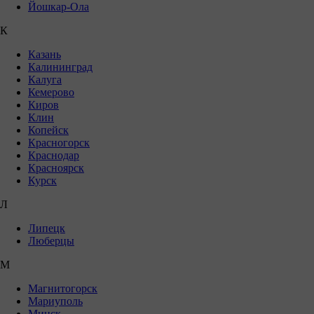
Йошкар-Ола
К
Казань
Калининград
Калуга
Кемерово
Киров
Клин
Копейск
Красногорск
Краснодар
Красноярск
Курск
Л
Липецк
Люберцы
М
Магнитогорск
Мариуполь
Минск