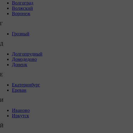
Волгоград
Волжский
Воронеж
Г
Грозный
Д
Долгопрудный
Домодедово
Донецк
Е
Екатеринбург
Ереван
И
Иваново
Иркутск
Й