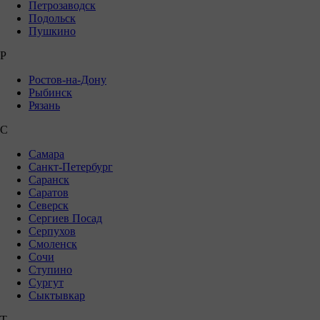
Петрозаводск
Подольск
Пушкино
Р
Ростов-на-Дону
Рыбинск
Рязань
С
Самара
Санкт-Петербург
Саранск
Саратов
Северск
Сергиев Посад
Серпухов
Смоленск
Сочи
Ступино
Сургут
Сыктывкар
Т