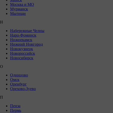
Москва и МО
Мурманск
Мытищи
Н
Набережные Челны
Наро-Фоминск
Нижнекамск
Нижний Новгород
Новокузнецк
Новороссийск
Новосибирск
О
Одинцово
Омск
Оренбург
Орехово-Зуево
П
Пенза
Пермь