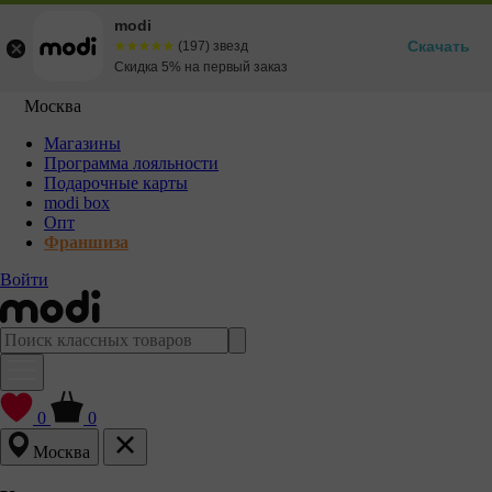
modi
Скачать
☆☆☆☆☆
★★★★★
(197) звезд
Скидка 5% на первый заказ
Москва
Магазины
Программа лояльности
Подарочные карты
modi box
Опт
Франшиза
Войти
0
0
Москва