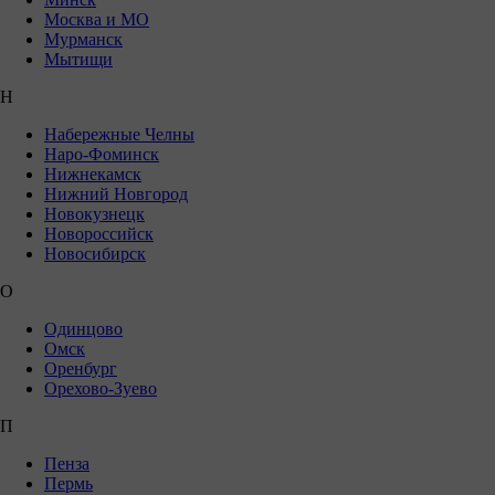
Москва и МО
Мурманск
Мытищи
Н
Набережные Челны
Наро-Фоминск
Нижнекамск
Нижний Новгород
Новокузнецк
Новороссийск
Новосибирск
О
Одинцово
Омск
Оренбург
Орехово-Зуево
П
Пенза
Пермь