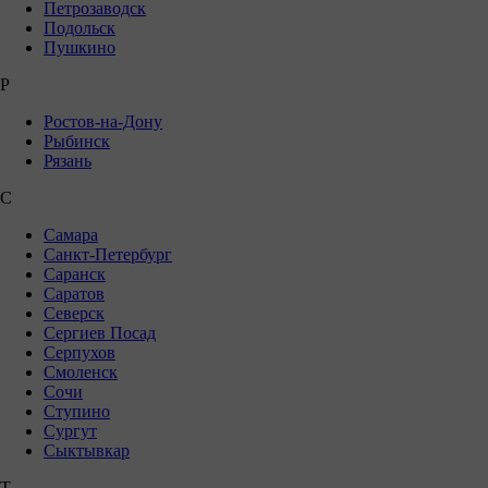
Петрозаводск
Подольск
Пушкино
Р
Ростов-на-Дону
Рыбинск
Рязань
С
Самара
Санкт-Петербург
Саранск
Саратов
Северск
Сергиев Посад
Серпухов
Смоленск
Сочи
Ступино
Сургут
Сыктывкар
Т