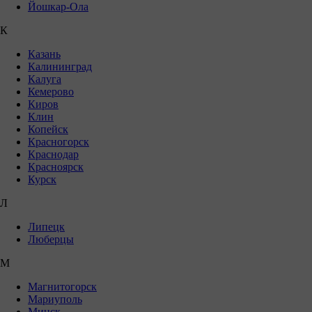
Йошкар-Ола
К
Казань
Калининград
Калуга
Кемерово
Киров
Клин
Копейск
Красногорск
Краснодар
Красноярск
Курск
Л
Липецк
Люберцы
М
Магнитогорск
Мариуполь
Минск