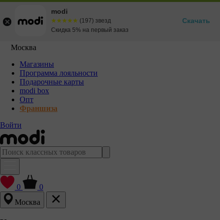
modi
Скачать
☆☆☆☆☆
★★★★★
(197) звезд
Скидка 5% на первый заказ
Москва
Магазины
Программа лояльности
Подарочные карты
modi box
Опт
Франшиза
Войти
0
0
Москва