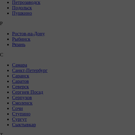
Петрозаводск
Подольск
Пушкино
Р
Ростов-на-Дону
Рыбинск
Рязань
С
Самара
Санкт-Петербург
Саранск
Саратов
Северск
Сергиев Посад
Серпухов
Смоленск
Сочи
Ступино
Сургут
Сыктывкар
Т