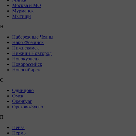
Москва и МО
Мурманск
Мытищи
Н
Набережные Челны
Наро-Фоминск
Нижнекамск
Нижний Новгород
Новокузнецк
Новороссийск
Новосибирск
О
Одинцово
Омск
Оренбург
Орехово-Зуево
П
Пенза
Пермь