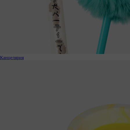
Канцелярия