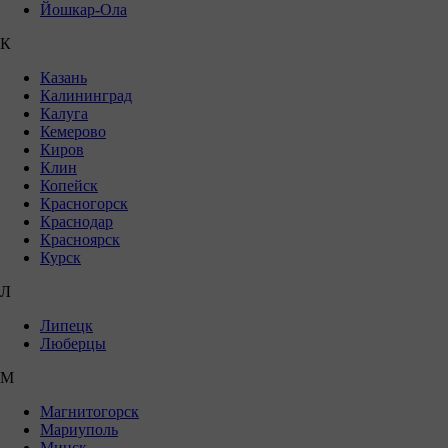
Йошкар-Ола
К
Казань
Калининград
Калуга
Кемерово
Киров
Клин
Копейск
Красногорск
Краснодар
Красноярск
Курск
Л
Липецк
Люберцы
М
Магнитогорск
Мариуполь
Минск