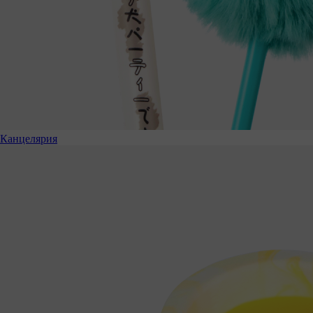
Канцелярия