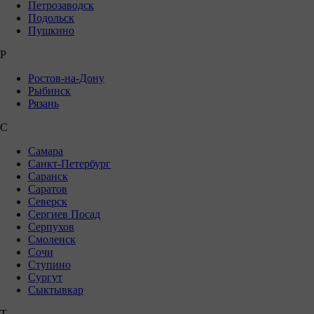
Петрозаводск
Подольск
Пушкино
Р
Ростов-на-Дону
Рыбинск
Рязань
С
Самара
Санкт-Петербург
Саранск
Саратов
Северск
Сергиев Посад
Серпухов
Смоленск
Сочи
Ступино
Сургут
Сыктывкар
Т