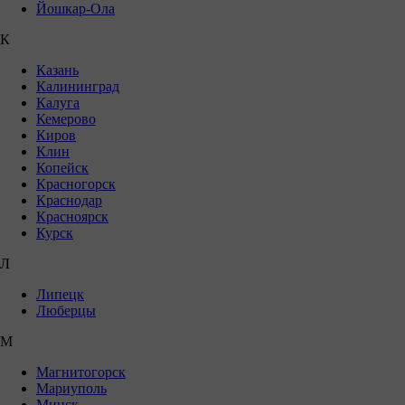
Йошкар-Ола
К
Казань
Калининград
Калуга
Кемерово
Киров
Клин
Копейск
Красногорск
Краснодар
Красноярск
Курск
Л
Липецк
Люберцы
М
Магнитогорск
Мариуполь
Минск