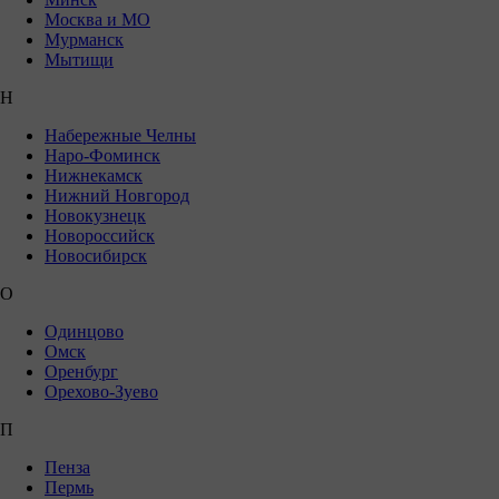
Москва и МО
Мурманск
Мытищи
Н
Набережные Челны
Наро-Фоминск
Нижнекамск
Нижний Новгород
Новокузнецк
Новороссийск
Новосибирск
О
Одинцово
Омск
Оренбург
Орехово-Зуево
П
Пенза
Пермь