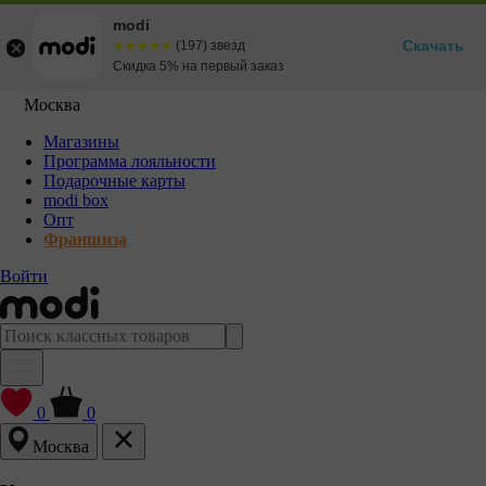
modi
Скачать
☆☆☆☆☆
★★★★★
(197) звезд
Скидка 5% на первый заказ
Москва
Магазины
Программа лояльности
Подарочные карты
modi box
Опт
Франшиза
Войти
0
0
Москва