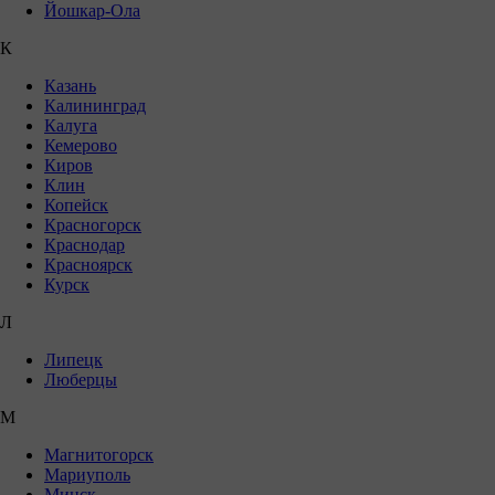
Йошкар-Ола
К
Казань
Калининград
Калуга
Кемерово
Киров
Клин
Копейск
Красногорск
Краснодар
Красноярск
Курск
Л
Липецк
Люберцы
М
Магнитогорск
Мариуполь
Минск