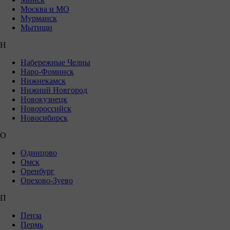
Москва и МО
Мурманск
Мытищи
Н
Набережные Челны
Наро-Фоминск
Нижнекамск
Нижний Новгород
Новокузнецк
Новороссийск
Новосибирск
О
Одинцово
Омск
Оренбург
Орехово-Зуево
П
Пенза
Пермь