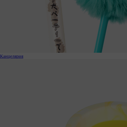
Канцелярия