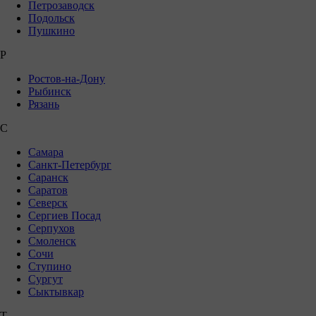
Петрозаводск
Подольск
Пушкино
Р
Ростов-на-Дону
Рыбинск
Рязань
С
Самара
Санкт-Петербург
Саранск
Саратов
Северск
Сергиев Посад
Серпухов
Смоленск
Сочи
Ступино
Сургут
Сыктывкар
Т