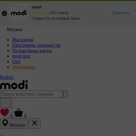
modi
Скачать
☆☆☆☆☆
★★★★★
(197) звезд
Скидка 5% на первый заказ
Москва
Магазины
Программа лояльности
Подарочные карты
modi box
Опт
Франшиза
Войти
0
0
Москва