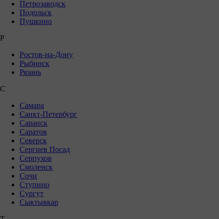
Петрозаводск
Подольск
Пушкино
Р
Ростов-на-Дону
Рыбинск
Рязань
С
Самара
Санкт-Петербург
Саранск
Саратов
Северск
Сергиев Посад
Серпухов
Смоленск
Сочи
Ступино
Сургут
Сыктывкар
Т