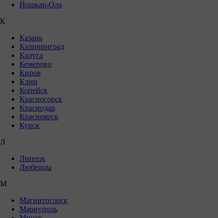
Йошкар-Ола
К
Казань
Калининград
Калуга
Кемерово
Киров
Клин
Копейск
Красногорск
Краснодар
Красноярск
Курск
Л
Липецк
Люберцы
М
Магнитогорск
Мариуполь
Минск