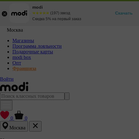
modi
Скачать
☆☆☆☆☆
★★★★★
(197) звезд
Скидка 5% на первый заказ
Москва
Магазины
Программа лояльности
Подарочные карты
modi box
Опт
Франшиза
Войти
0
0
Москва