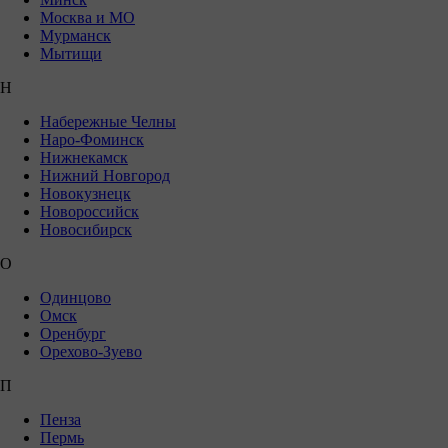
Москва и МО
Мурманск
Мытищи
Н
Набережные Челны
Наро-Фоминск
Нижнекамск
Нижний Новгород
Новокузнецк
Новороссийск
Новосибирск
О
Одинцово
Омск
Оренбург
Орехово-Зуево
П
Пенза
Пермь