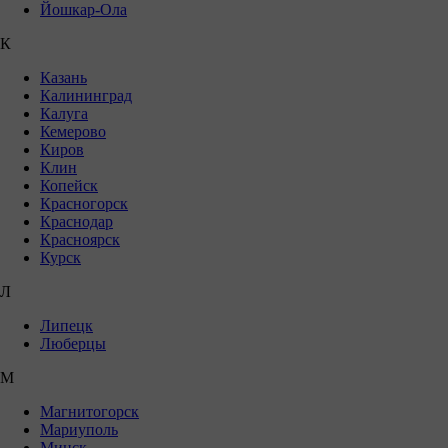
Йошкар-Ола
К
Казань
Калининград
Калуга
Кемерово
Киров
Клин
Копейск
Красногорск
Краснодар
Красноярск
Курск
Л
Липецк
Люберцы
М
Магнитогорск
Мариуполь
Минск