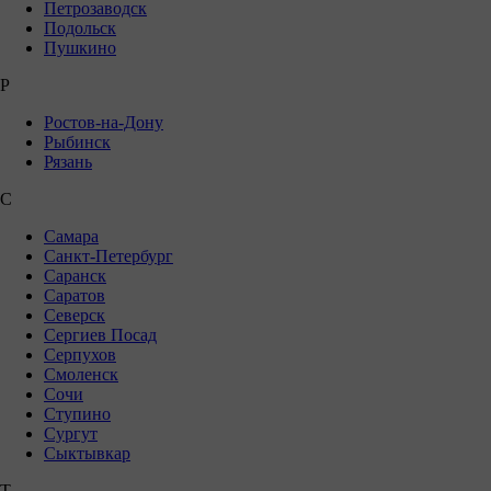
Петрозаводск
Подольск
Пушкино
Р
Ростов-на-Дону
Рыбинск
Рязань
С
Самара
Санкт-Петербург
Саранск
Саратов
Северск
Сергиев Посад
Серпухов
Смоленск
Сочи
Ступино
Сургут
Сыктывкар
Т