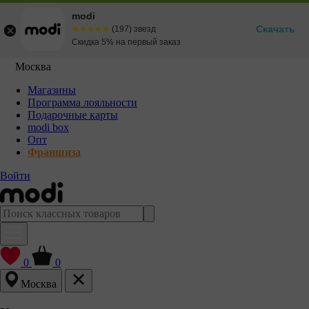
modi
Скачать
☆☆☆☆☆
★★★★★
(197) звезд
Скидка 5% на первый заказ
Москва
Магазины
Программа лояльности
Подарочные карты
modi box
Опт
Франшиза
Войти
0
0
Москва