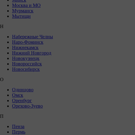
Москва и МО
Мурманск
Мытищи
Н
Набережные Челны
Наро-Фоминск
Нижнекамск
Нижний Новгород
Новокузнецк
Новороссийск
Новосибирск
О
Одинцово
Омск
Оренбург
Орехово-Зуево
П
Пенза
Пермь