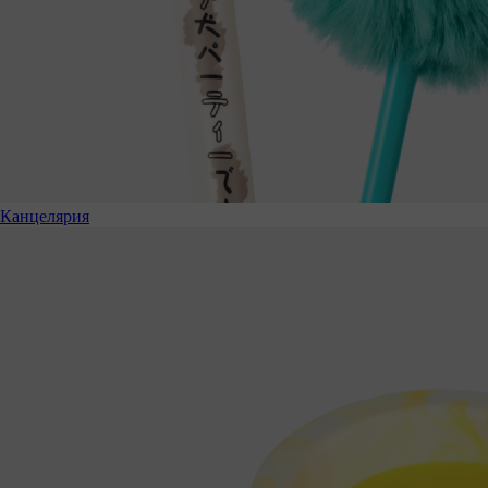
Канцелярия