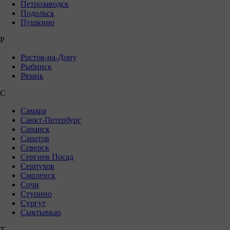
Петрозаводск
Подольск
Пушкино
Р
Ростов-на-Дону
Рыбинск
Рязань
С
Самара
Санкт-Петербург
Саранск
Саратов
Северск
Сергиев Посад
Серпухов
Смоленск
Сочи
Ступино
Сургут
Сыктывкар
Т