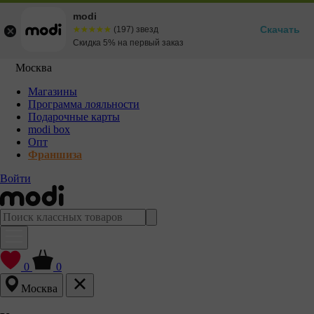
modi
Скачать
☆☆☆☆☆
★★★★★
(197) звезд
Скидка 5% на первый заказ
Москва
Магазины
Программа лояльности
Подарочные карты
modi box
Опт
Франшиза
Войти
0
0
Москва