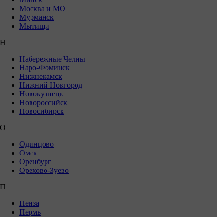
Москва и МО
Мурманск
Мытищи
Н
Набережные Челны
Наро-Фоминск
Нижнекамск
Нижний Новгород
Новокузнецк
Новороссийск
Новосибирск
О
Одинцово
Омск
Оренбург
Орехово-Зуево
П
Пенза
Пермь