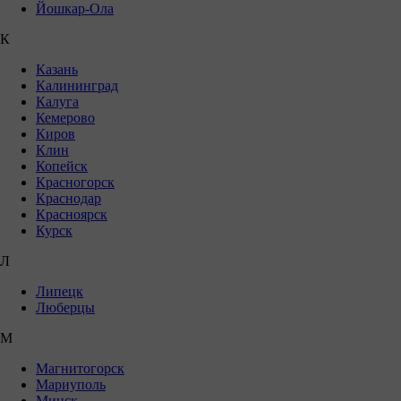
Йошкар-Ола
К
Казань
Калининград
Калуга
Кемерово
Киров
Клин
Копейск
Красногорск
Краснодар
Красноярск
Курск
Л
Липецк
Люберцы
М
Магнитогорск
Мариуполь
Минск