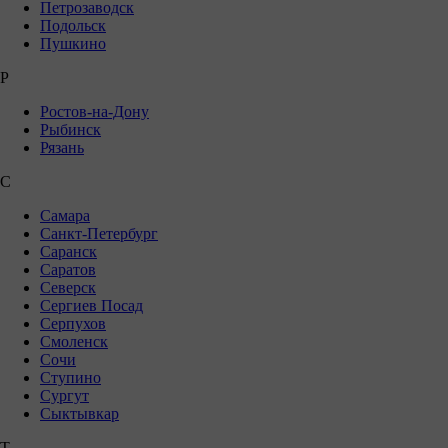
Петрозаводск
Подольск
Пушкино
Р
Ростов-на-Дону
Рыбинск
Рязань
С
Самара
Санкт-Петербург
Саранск
Саратов
Северск
Сергиев Посад
Серпухов
Смоленск
Сочи
Ступино
Сургут
Сыктывкар
Т