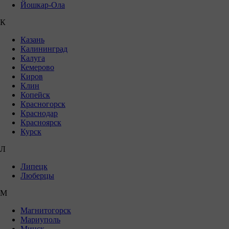
Йошкар-Ола
К
Казань
Калининград
Калуга
Кемерово
Киров
Клин
Копейск
Красногорск
Краснодар
Красноярск
Курск
Л
Липецк
Люберцы
М
Магнитогорск
Мариуполь
Минск