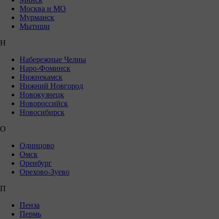
Москва и МО
Мурманск
Мытищи
Н
Набережные Челны
Наро-Фоминск
Нижнекамск
Нижний Новгород
Новокузнецк
Новороссийск
Новосибирск
О
Одинцово
Омск
Оренбург
Орехово-Зуево
П
Пенза
Пермь