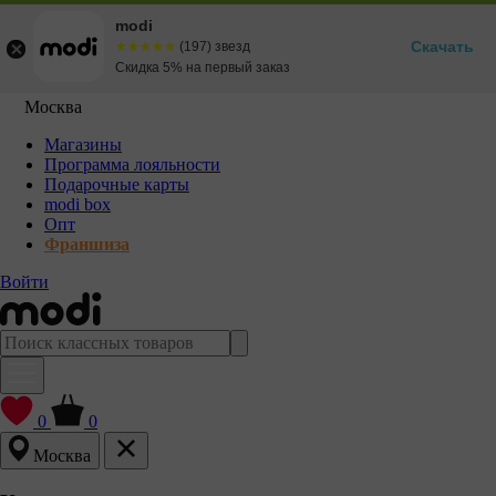
modi
Скачать
☆☆☆☆☆
★★★★★
(197) звезд
Скидка 5% на первый заказ
Москва
Магазины
Программа лояльности
Подарочные карты
modi box
Опт
Франшиза
Войти
0
0
Москва