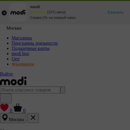
modi
Скачать
☆☆☆☆☆
★★★★★
(197) звезд
Скидка 5% на первый заказ
Москва
Магазины
Программа лояльности
Подарочные карты
modi box
Опт
Франшиза
Войти
0
0
Москва