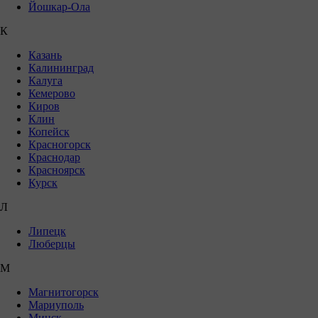
Йошкар-Ола
К
Казань
Калининград
Калуга
Кемерово
Киров
Клин
Копейск
Красногорск
Краснодар
Красноярск
Курск
Л
Липецк
Люберцы
М
Магнитогорск
Мариуполь
Минск