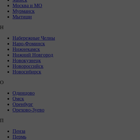
Москва и МО
Мурманск
Мытищи
Н
Набережные Челны
Наро-Фоминск
Нижнекамск
Нижний Новгород
Новокузнецк
Новороссийск
Новосибирск
О
Одинцово
Омск
Оренбург
Орехово-Зуево
П
Пенза
Пермь