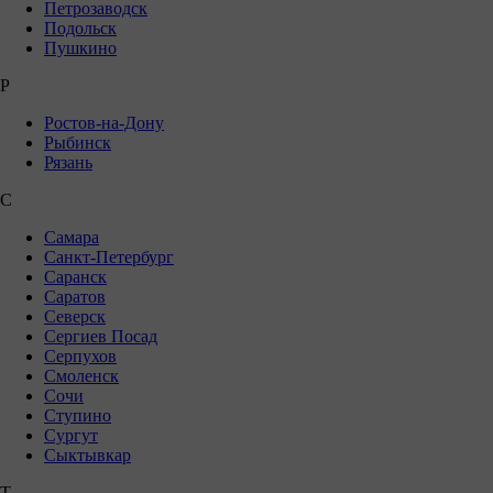
Петрозаводск
Подольск
Пушкино
Р
Ростов-на-Дону
Рыбинск
Рязань
С
Самара
Санкт-Петербург
Саранск
Саратов
Северск
Сергиев Посад
Серпухов
Смоленск
Сочи
Ступино
Сургут
Сыктывкар
Т