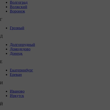
Волгоград
Волжский
Воронеж
Г
Грозный
Д
Долгопрудный
Домодедово
Донецк
Е
Екатеринбург
Ереван
И
Иваново
Иркутск
Й