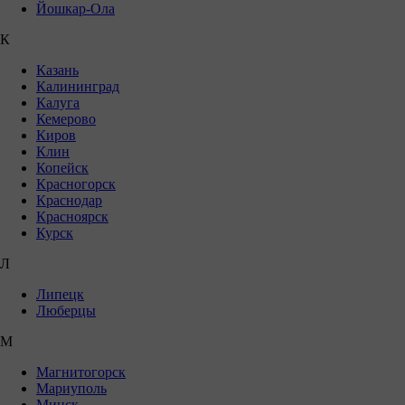
Йошкар-Ола
К
Казань
Калининград
Калуга
Кемерово
Киров
Клин
Копейск
Красногорск
Краснодар
Красноярск
Курск
Л
Липецк
Люберцы
М
Магнитогорск
Мариуполь
Минск