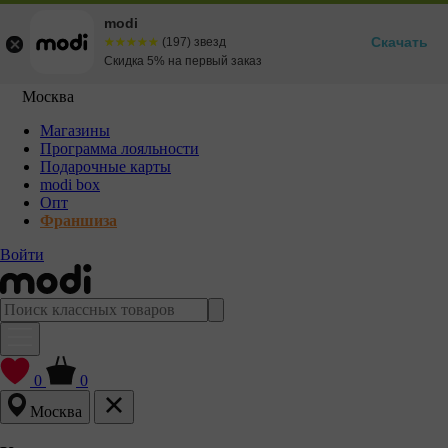
modi
Скачать
☆☆☆☆☆
★★★★★
(197) звезд
Скидка 5% на первый заказ
Москва
Магазины
Программа лояльности
Подарочные карты
modi box
Опт
Франшиза
Войти
0
0
Москва