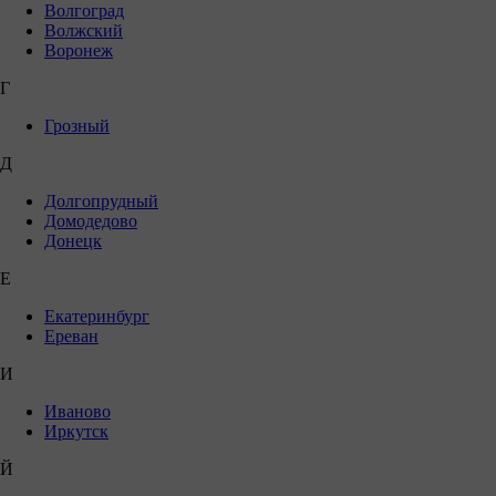
Волгоград
Волжский
Воронеж
Г
Грозный
Д
Долгопрудный
Домодедово
Донецк
Е
Екатеринбург
Ереван
И
Иваново
Иркутск
Й