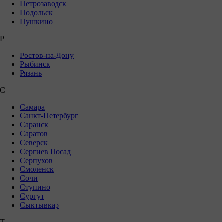
Петрозаводск
Подольск
Пушкино
Р
Ростов-на-Дону
Рыбинск
Рязань
С
Самара
Санкт-Петербург
Саранск
Саратов
Северск
Сергиев Посад
Серпухов
Смоленск
Сочи
Ступино
Сургут
Сыктывкар
Т