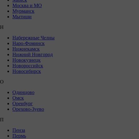
Москва и МО
Мурманск
Мытищи
Н
Набережные Челны
Наро-Фоминск
Нижнекамск
Нижний Новгород
Новокузнецк
Новороссийск
Новосибирск
О
Одинцово
Омск
Оренбург
Орехово-Зуево
П
Пенза
Пермь