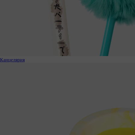
Канцелярия