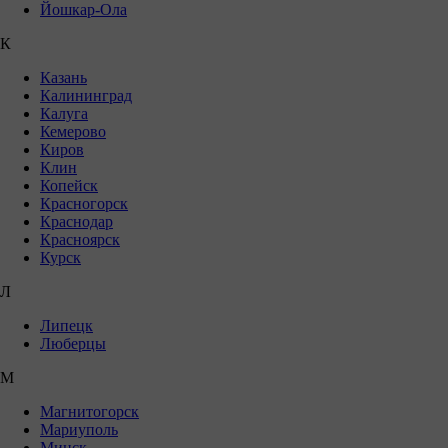
Йошкар-Ола
К
Казань
Калининград
Калуга
Кемерово
Киров
Клин
Копейск
Красногорск
Краснодар
Красноярск
Курск
Л
Липецк
Люберцы
М
Магнитогорск
Мариуполь
Минск