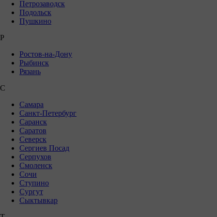
Петрозаводск
Подольск
Пушкино
Р
Ростов-на-Дону
Рыбинск
Рязань
С
Самара
Санкт-Петербург
Саранск
Саратов
Северск
Сергиев Посад
Серпухов
Смоленск
Сочи
Ступино
Сургут
Сыктывкар
Т