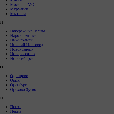
Москва и МО
Мурманск
Мытищи
Н
Набережные Челны
Наро-Фоминск
Нижнекамск
Нижний Новгород
Новокузнецк
Новороссийск
Новосибирск
О
Одинцово
Омск
Оренбург
Орехово-Зуево
П
Пенза
Пермь