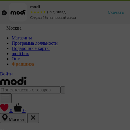
modi
Скачать
☆☆☆☆☆
★★★★★
(197) звезд
Скидка 5% на первый заказ
Москва
Магазины
Программа лояльности
Подарочные карты
modi box
Опт
Франшиза
Войти
0
0
Москва