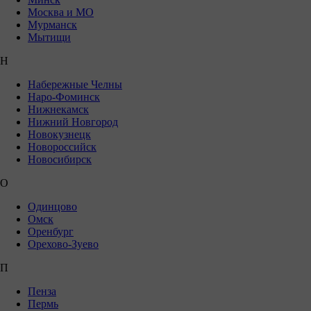
Москва и МО
Мурманск
Мытищи
Н
Набережные Челны
Наро-Фоминск
Нижнекамск
Нижний Новгород
Новокузнецк
Новороссийск
Новосибирск
О
Одинцово
Омск
Оренбург
Орехово-Зуево
П
Пенза
Пермь