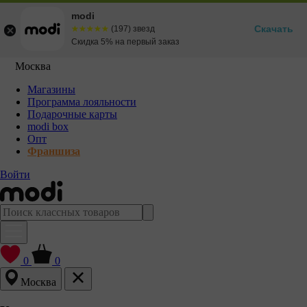
modi
Скачать
☆☆☆☆☆
★★★★★
(197) звезд
Скидка 5% на первый заказ
Москва
Магазины
Программа лояльности
Подарочные карты
modi box
Опт
Франшиза
Войти
0
0
Москва