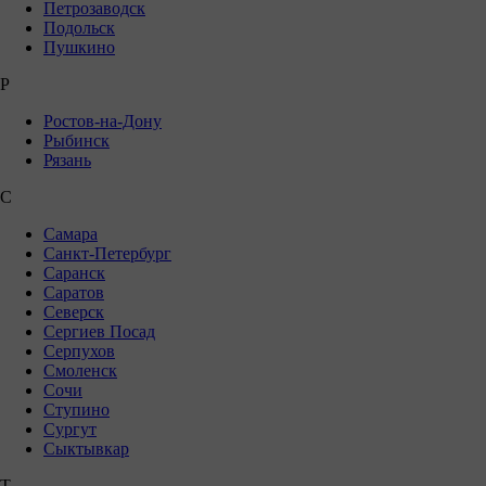
Петрозаводск
Подольск
Пушкино
Р
Ростов-на-Дону
Рыбинск
Рязань
С
Самара
Санкт-Петербург
Саранск
Саратов
Северск
Сергиев Посад
Серпухов
Смоленск
Сочи
Ступино
Сургут
Сыктывкар
Т