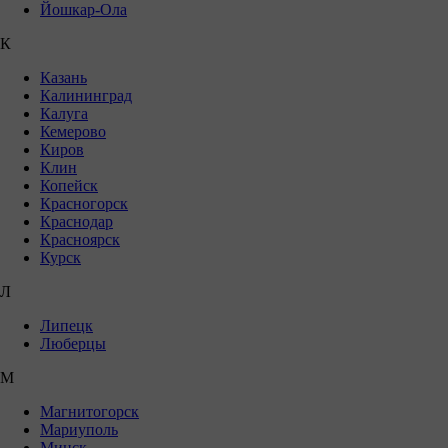
Йошкар-Ола
К
Казань
Калининград
Калуга
Кемерово
Киров
Клин
Копейск
Красногорск
Краснодар
Красноярск
Курск
Л
Липецк
Люберцы
М
Магнитогорск
Мариуполь
Минск