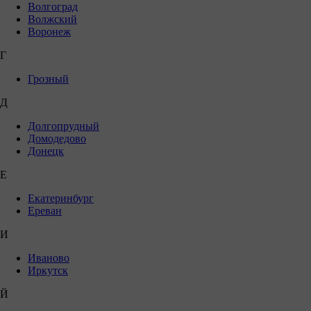
Волгоград
Волжский
Воронеж
Г
Грозный
Д
Долгопрудный
Домодедово
Донецк
Е
Екатеринбург
Ереван
И
Иваново
Иркутск
Й