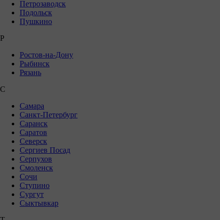
Петрозаводск
Подольск
Пушкино
Р
Ростов-на-Дону
Рыбинск
Рязань
С
Самара
Санкт-Петербург
Саранск
Саратов
Северск
Сергиев Посад
Серпухов
Смоленск
Сочи
Ступино
Сургут
Сыктывкар
Т