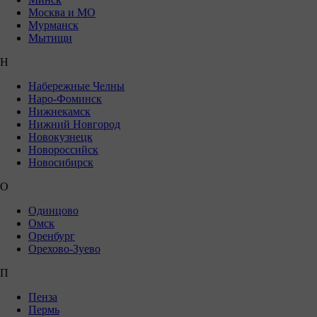
Москва и МО
Мурманск
Мытищи
Н
Набережные Челны
Наро-Фоминск
Нижнекамск
Нижний Новгород
Новокузнецк
Новороссийск
Новосибирск
О
Одинцово
Омск
Оренбург
Орехово-Зуево
П
Пенза
Пермь