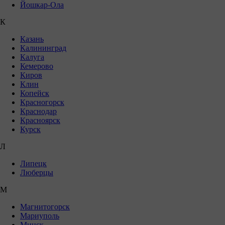
Йошкар-Ола
К
Казань
Калининград
Калуга
Кемерово
Киров
Клин
Копейск
Красногорск
Краснодар
Красноярск
Курск
Л
Липецк
Люберцы
М
Магнитогорск
Мариуполь
Минск