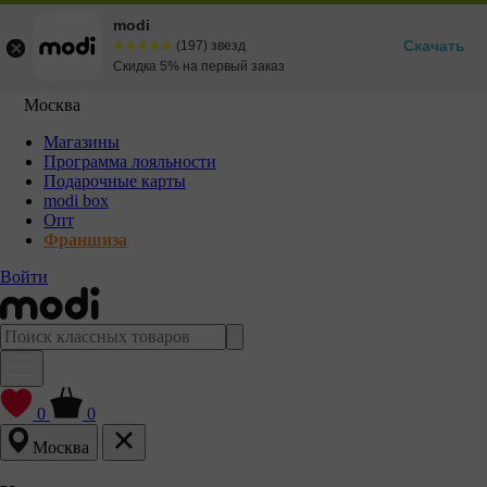
modi
Скачать
☆☆☆☆☆
★★★★★
(197) звезд
Скидка 5% на первый заказ
Москва
Магазины
Программа лояльности
Подарочные карты
modi box
Опт
Франшиза
Войти
0
0
Москва