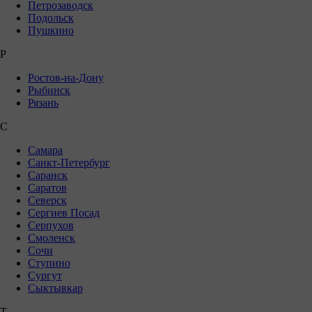
Петрозаводск
Подольск
Пушкино
Р
Ростов-на-Дону
Рыбинск
Рязань
С
Самара
Санкт-Петербург
Саранск
Саратов
Северск
Сергиев Посад
Серпухов
Смоленск
Сочи
Ступино
Сургут
Сыктывкар
Т