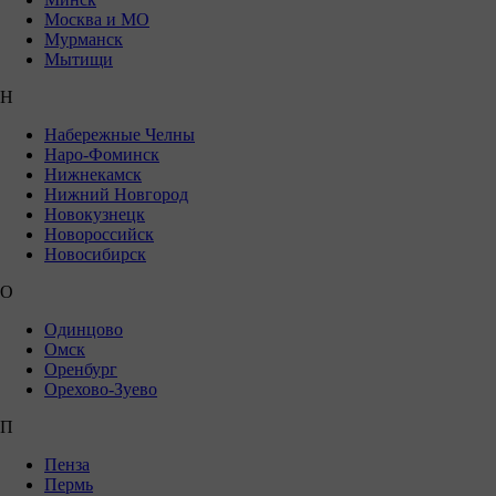
Москва и МО
Мурманск
Мытищи
Н
Набережные Челны
Наро-Фоминск
Нижнекамск
Нижний Новгород
Новокузнецк
Новороссийск
Новосибирск
О
Одинцово
Омск
Оренбург
Орехово-Зуево
П
Пенза
Пермь