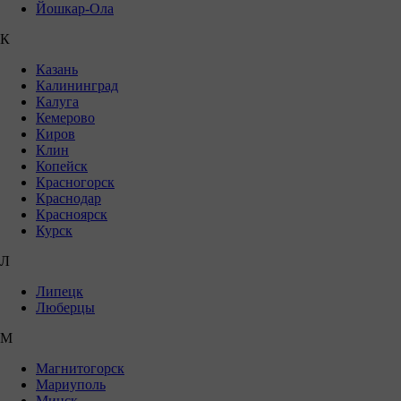
Йошкар-Ола
К
Казань
Калининград
Калуга
Кемерово
Киров
Клин
Копейск
Красногорск
Краснодар
Красноярск
Курск
Л
Липецк
Люберцы
М
Магнитогорск
Мариуполь
Минск