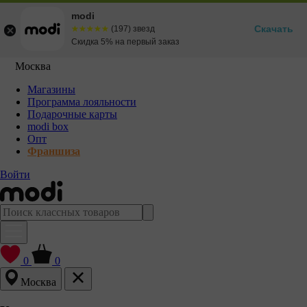
modi
Скачать
☆☆☆☆☆
★★★★★
(197) звезд
Скидка 5% на первый заказ
Москва
Магазины
Программа лояльности
Подарочные карты
modi box
Опт
Франшиза
Войти
0
0
Москва