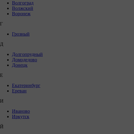
Волгоград
Волжский
Воронеж
Г
Грозный
Д
Долгопрудный
Домодедово
Донецк
Е
Екатеринбург
Ереван
И
Иваново
Иркутск
Й