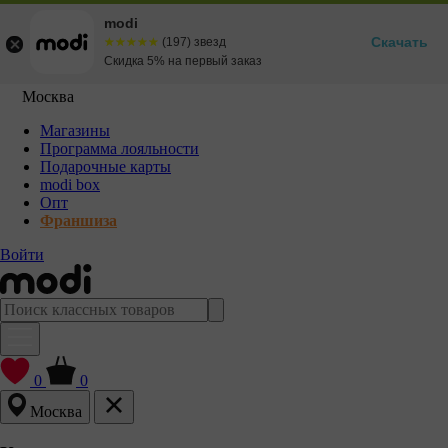
modi
Скачать
☆☆☆☆☆
★★★★★
(197) звезд
Скидка 5% на первый заказ
Москва
Магазины
Программа лояльности
Подарочные карты
modi box
Опт
Франшиза
Войти
0
0
Москва