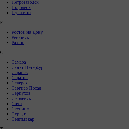
Петрозаводск
Подольск
Пушкино
Р
Ростов-на-Дону
Рыбинск
Рязань
С
Самара
Санкт-Петербург
Саранск
Саратов
Северск
Сергиев Посад
Серпухов
Смоленск
Сочи
Ступино
Сургут
Сыктывкар
Т