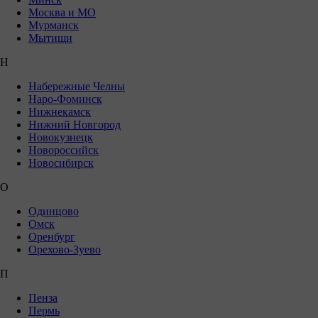
Москва и МО
Мурманск
Мытищи
Н
Набережные Челны
Наро-Фоминск
Нижнекамск
Нижний Новгород
Новокузнецк
Новороссийск
Новосибирск
О
Одинцово
Омск
Оренбург
Орехово-Зуево
П
Пенза
Пермь