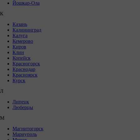
Йошкар-Ола
К
Казань
Калининград
Калуга
Кемерово
Киров
Клин
Копейск
Красногорск
Краснодар
Красноярск
Курск
Л
Липецк
Люберцы
М
Магнитогорск
Мариуполь
Минск