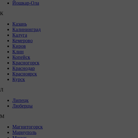
Йошкар-Ола
К
Казань
Калининград
Калуга
Кемерово
Киров
Клин
Копейск
Красногорск
Краснодар
Красноярск
Курск
Л
Липецк
Люберцы
М
Магнитогорск
Мариуполь
Минск