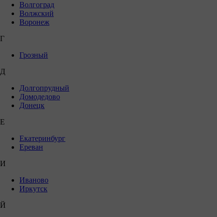
Волгоград
Волжский
Воронеж
Г
Грозный
Д
Долгопрудный
Домодедово
Донецк
Е
Екатеринбург
Ереван
И
Иваново
Иркутск
Й