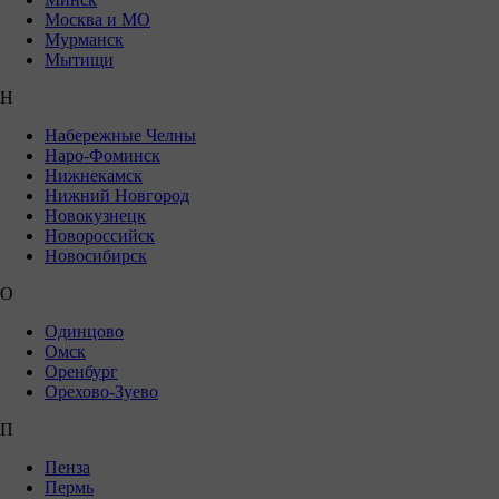
Москва и МО
Мурманск
Мытищи
Н
Набережные Челны
Наро-Фоминск
Нижнекамск
Нижний Новгород
Новокузнецк
Новороссийск
Новосибирск
О
Одинцово
Омск
Оренбург
Орехово-Зуево
П
Пенза
Пермь