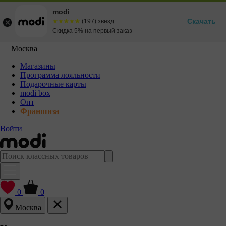
modi
Скачать
☆☆☆☆☆
★★★★★
(197) звезд
Скидка 5% на первый заказ
Москва
Магазины
Программа лояльности
Подарочные карты
modi box
Опт
Франшиза
Войти
0
0
Москва