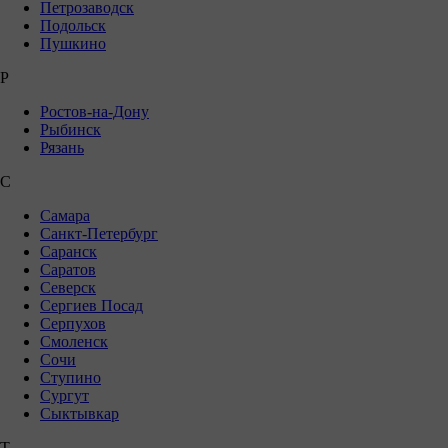
Петрозаводск
Подольск
Пушкино
Р
Ростов-на-Дону
Рыбинск
Рязань
С
Самара
Санкт-Петербург
Саранск
Саратов
Северск
Сергиев Посад
Серпухов
Смоленск
Сочи
Ступино
Сургут
Сыктывкар
Т