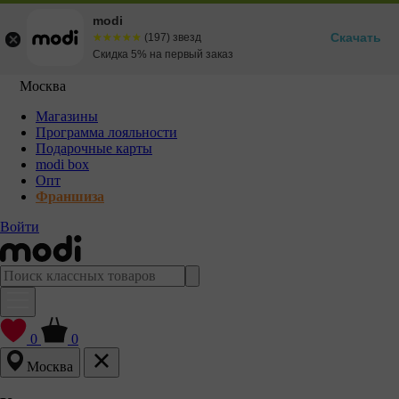
modi
Скачать
☆☆☆☆☆
★★★★★
(197) звезд
Скидка 5% на первый заказ
Москва
Магазины
Программа лояльности
Подарочные карты
modi box
Опт
Франшиза
Войти
0
0
Москва