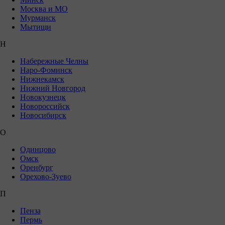
Москва и МО
Мурманск
Мытищи
Н
Набережные Челны
Наро-Фоминск
Нижнекамск
Нижний Новгород
Новокузнецк
Новороссийск
Новосибирск
О
Одинцово
Омск
Оренбург
Орехово-Зуево
П
Пенза
Пермь