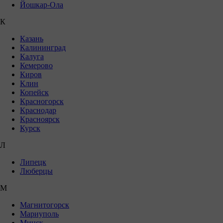
Йошкар-Ола
К
Казань
Калининград
Калуга
Кемерово
Киров
Клин
Копейск
Красногорск
Краснодар
Красноярск
Курск
Л
Липецк
Люберцы
М
Магнитогорск
Мариуполь
Минск