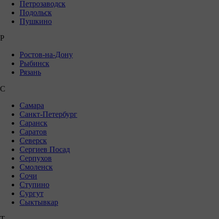
Петрозаводск
Подольск
Пушкино
Р
Ростов-на-Дону
Рыбинск
Рязань
С
Самара
Санкт-Петербург
Саранск
Саратов
Северск
Сергиев Посад
Серпухов
Смоленск
Сочи
Ступино
Сургут
Сыктывкар
Т