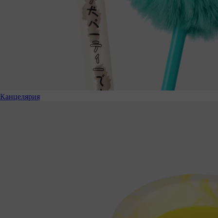
Канцелярия