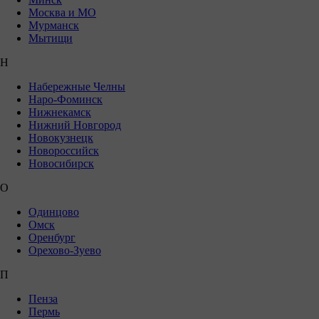
Москва и МО
Мурманск
Мытищи
Н
Набережные Челны
Наро-Фоминск
Нижнекамск
Нижний Новгород
Новокузнецк
Новороссийск
Новосибирск
О
Одинцово
Омск
Оренбург
Орехово-Зуево
П
Пенза
Пермь