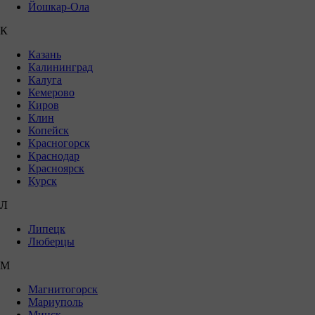
Йошкар-Ола
К
Казань
Калининград
Калуга
Кемерово
Киров
Клин
Копейск
Красногорск
Краснодар
Красноярск
Курск
Л
Липецк
Люберцы
М
Магнитогорск
Мариуполь
Минск