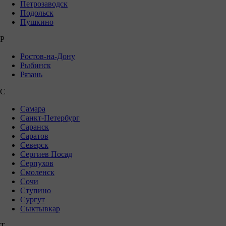
Петрозаводск
Подольск
Пушкино
Р
Ростов-на-Дону
Рыбинск
Рязань
С
Самара
Санкт-Петербург
Саранск
Саратов
Северск
Сергиев Посад
Серпухов
Смоленск
Сочи
Ступино
Сургут
Сыктывкар
Т