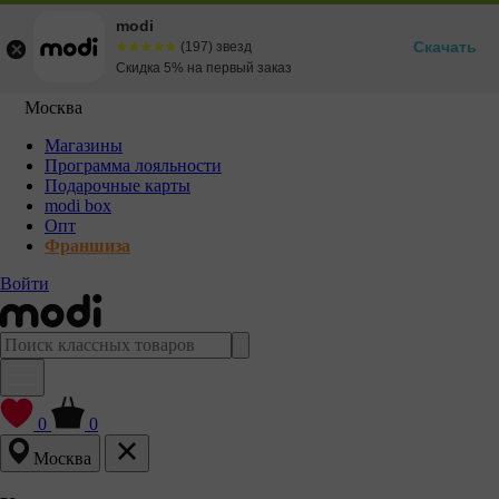
modi
Скачать
☆☆☆☆☆
★★★★★
(197) звезд
Скидка 5% на первый заказ
Москва
Магазины
Программа лояльности
Подарочные карты
modi box
Опт
Франшиза
Войти
0
0
Москва