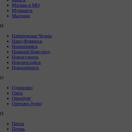
Москва и МО
Мурманск
Мытищи
Н
Набережные Челны
Наро-Фоминск
Нижнекамск
Нижний Новгород
Новокузнецк
Новороссийск
Новосибирск
О
Одинцово
Омск
Оренбург
Орехово-Зуево
П
Пенза
Пермь