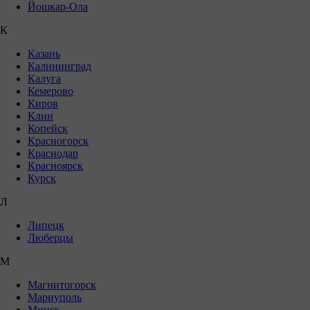
Йошкар-Ола
К
Казань
Калининград
Калуга
Кемерово
Киров
Клин
Копейск
Красногорск
Краснодар
Красноярск
Курск
Л
Липецк
Люберцы
М
Магнитогорск
Мариуполь
Минск