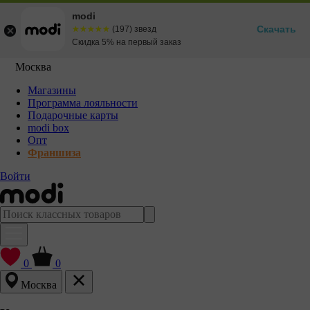
modi
Скачать
☆☆☆☆☆
★★★★★
(197) звезд
Скидка 5% на первый заказ
Москва
Магазины
Программа лояльности
Подарочные карты
modi box
Опт
Франшиза
Войти
0
0
Москва