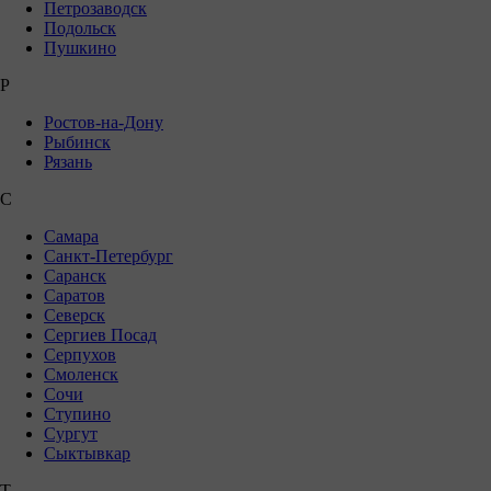
Петрозаводск
Подольск
Пушкино
Р
Ростов-на-Дону
Рыбинск
Рязань
С
Самара
Санкт-Петербург
Саранск
Саратов
Северск
Сергиев Посад
Серпухов
Смоленск
Сочи
Ступино
Сургут
Сыктывкар
Т