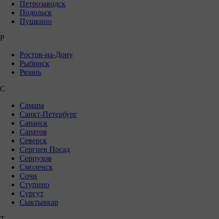
Петрозаводск
Подольск
Пушкино
Р
Ростов-на-Дону
Рыбинск
Рязань
С
Самара
Санкт-Петербург
Саранск
Саратов
Северск
Сергиев Посад
Серпухов
Смоленск
Сочи
Ступино
Сургут
Сыктывкар
Т