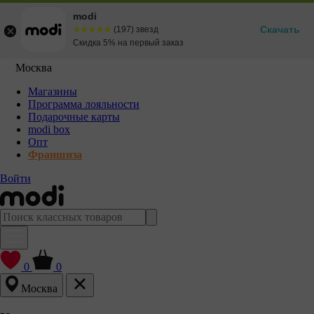
modi
Скачать
☆☆☆☆☆
★★★★★
(197) звезд
Скидка 5% на первый заказ
Москва
Магазины
Программа лояльности
Подарочные карты
modi box
Опт
Франшиза
Войти
0
0
Москва