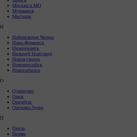
Москва и МО
Мурманск
Мытищи
Н
Набережные Челны
Наро-Фоминск
Нижнекамск
Нижний Новгород
Новокузнецк
Новороссийск
Новосибирск
О
Одинцово
Омск
Оренбург
Орехово-Зуево
П
Пенза
Пермь