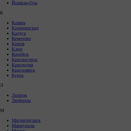
Йошкар-Ола
К
Казань
Калининград
Калуга
Кемерово
Киров
Клин
Копейск
Красногорск
Краснодар
Красноярск
Курск
Л
Липецк
Люберцы
М
Магнитогорск
Мариуполь
Минск