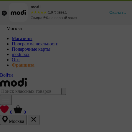
modi
Скачать
☆☆☆☆☆
★★★★★
(197) звезд
Скидка 5% на первый заказ
Москва
Магазины
Программа лояльности
Подарочные карты
modi box
Опт
Франшиза
Войти
0
0
Москва