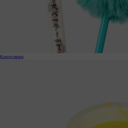
Канцелярия