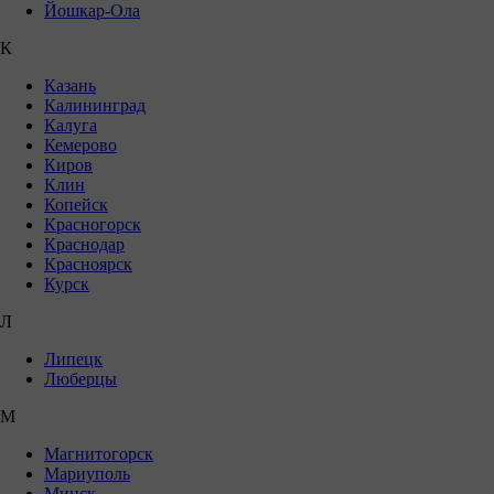
Йошкар-Ола
К
Казань
Калининград
Калуга
Кемерово
Киров
Клин
Копейск
Красногорск
Краснодар
Красноярск
Курск
Л
Липецк
Люберцы
М
Магнитогорск
Мариуполь
Минск