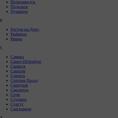
Петрозаводск
Подольск
Пушкино
Р
Ростов-на-Дону
Рыбинск
Рязань
С
Самара
Санкт-Петербург
Саранск
Саратов
Северск
Сергиев Посад
Серпухов
Смоленск
Сочи
Ступино
Сургут
Сыктывкар
Т