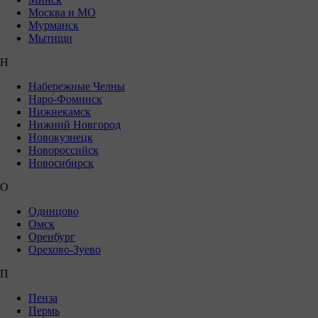
Москва и МО
Мурманск
Мытищи
Н
Набережные Челны
Наро-Фоминск
Нижнекамск
Нижний Новгород
Новокузнецк
Новороссийск
Новосибирск
О
Одинцово
Омск
Оренбург
Орехово-Зуево
П
Пенза
Пермь