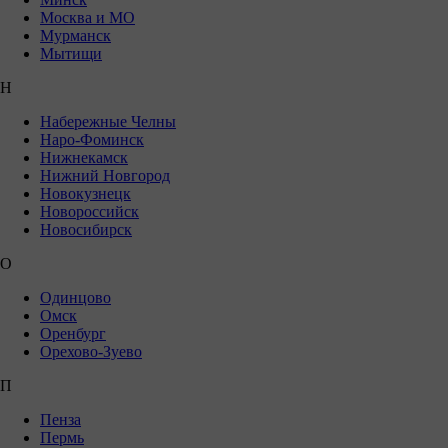
Москва и МО
Мурманск
Мытищи
Н
Набережные Челны
Наро-Фоминск
Нижнекамск
Нижний Новгород
Новокузнецк
Новороссийск
Новосибирск
О
Одинцово
Омск
Оренбург
Орехово-Зуево
П
Пенза
Пермь