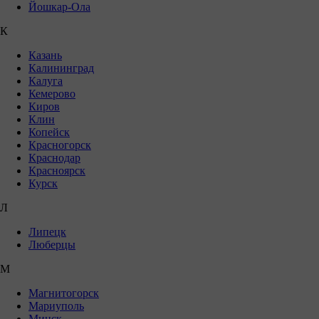
Йошкар-Ола
К
Казань
Калининград
Калуга
Кемерово
Киров
Клин
Копейск
Красногорск
Краснодар
Красноярск
Курск
Л
Липецк
Люберцы
М
Магнитогорск
Мариуполь
Минск