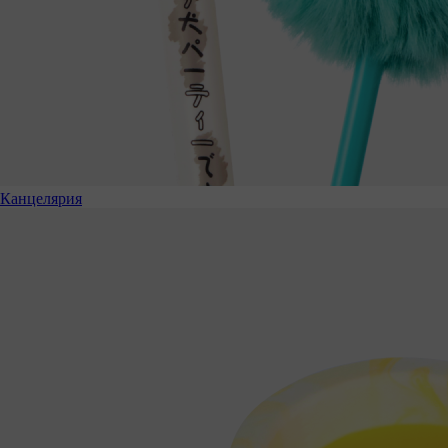
Канцелярия