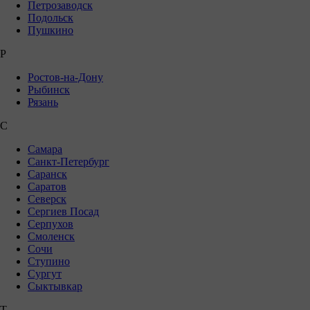
Петрозаводск
Подольск
Пушкино
Р
Ростов-на-Дону
Рыбинск
Рязань
С
Самара
Санкт-Петербург
Саранск
Саратов
Северск
Сергиев Посад
Серпухов
Смоленск
Сочи
Ступино
Сургут
Сыктывкар
Т