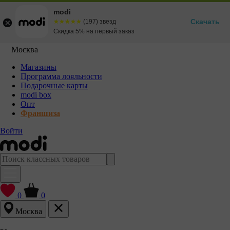
modi
Скачать
☆☆☆☆☆
★★★★★
(197) звезд
Скидка 5% на первый заказ
Москва
Магазины
Программа лояльности
Подарочные карты
modi box
Опт
Франшиза
Войти
0
0
Москва