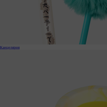
Канцелярия