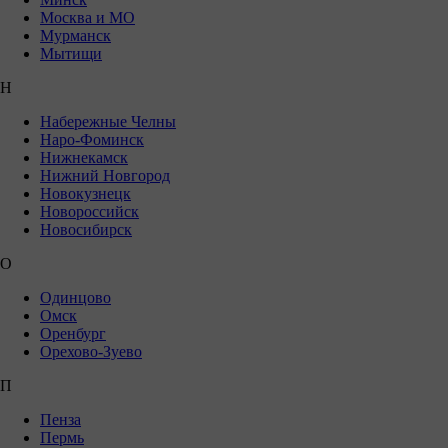
Москва и МО
Мурманск
Мытищи
Н
Набережные Челны
Наро-Фоминск
Нижнекамск
Нижний Новгород
Новокузнецк
Новороссийск
Новосибирск
О
Одинцово
Омск
Оренбург
Орехово-Зуево
П
Пенза
Пермь