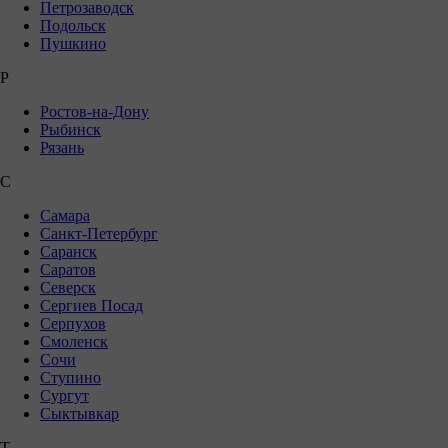
Петрозаводск
Подольск
Пушкино
Р
Ростов-на-Дону
Рыбинск
Рязань
С
Самара
Санкт-Петербург
Саранск
Саратов
Северск
Сергиев Посад
Серпухов
Смоленск
Сочи
Ступино
Сургут
Сыктывкар
Т