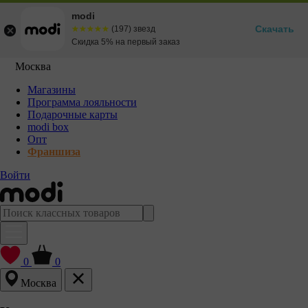
modi
Скачать
☆☆☆☆☆
★★★★★
(197) звезд
Скидка 5% на первый заказ
Москва
Магазины
Программа лояльности
Подарочные карты
modi box
Опт
Франшиза
Войти
0
0
Москва