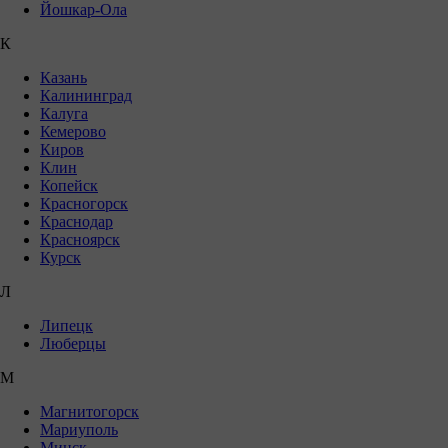
Йошкар-Ола
К
Казань
Калининград
Калуга
Кемерово
Киров
Клин
Копейск
Красногорск
Краснодар
Красноярск
Курск
Л
Липецк
Люберцы
М
Магнитогорск
Мариуполь
Минск