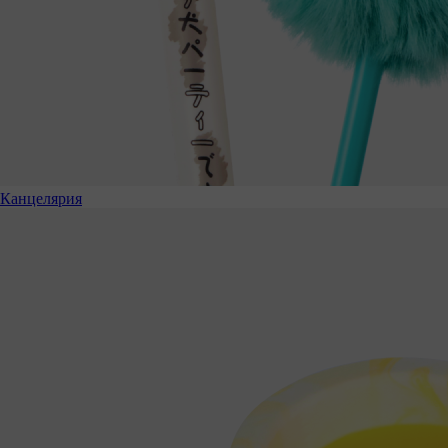
Канцелярия