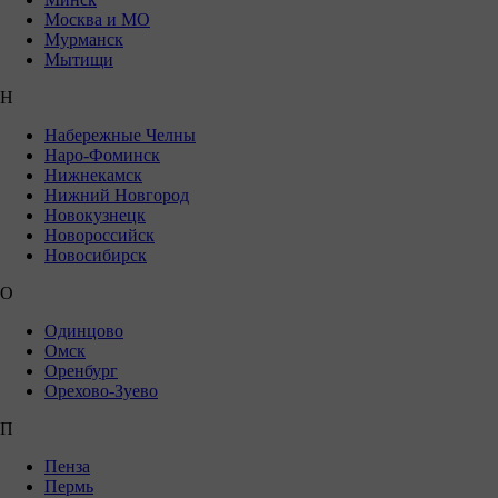
Москва и МО
Мурманск
Мытищи
Н
Набережные Челны
Наро-Фоминск
Нижнекамск
Нижний Новгород
Новокузнецк
Новороссийск
Новосибирск
О
Одинцово
Омск
Оренбург
Орехово-Зуево
П
Пенза
Пермь