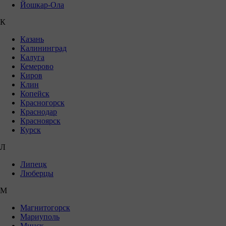
Йошкар-Ола
К
Казань
Калининград
Калуга
Кемерово
Киров
Клин
Копейск
Красногорск
Краснодар
Красноярск
Курск
Л
Липецк
Люберцы
М
Магнитогорск
Мариуполь
Минск