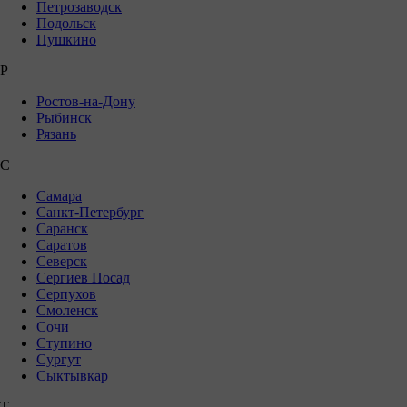
Петрозаводск
Подольск
Пушкино
Р
Ростов-на-Дону
Рыбинск
Рязань
С
Самара
Санкт-Петербург
Саранск
Саратов
Северск
Сергиев Посад
Серпухов
Смоленск
Сочи
Ступино
Сургут
Сыктывкар
Т