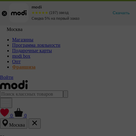
modi
Скачать
☆☆☆☆☆
★★★★★
(197) звезд
Скидка 5% на первый заказ
Москва
Магазины
Программа лояльности
Подарочные карты
modi box
Опт
Франшиза
Войти
0
0
Москва