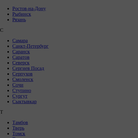
Ростов-на-Дону
Рыбинск
Рязань
С
Самара
Санкт-Петербург
Саранск
Саратов
Северск
Сергиев Посад
Серпухов
Смоленск
Сочи
Ступино
Сургут
Сыктывкар
Т
Тамбов
Тверь
Томск