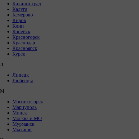
Калининград
Калуга
Кемерово
Киров
Клин
Копейск
Красногорск
Краснодар
Красноярск
Курск
Л
Липецк
Люберцы
М
Магнитогорск
Мариуполь
Минск
Москва и МО
Мурманск
Мытищи