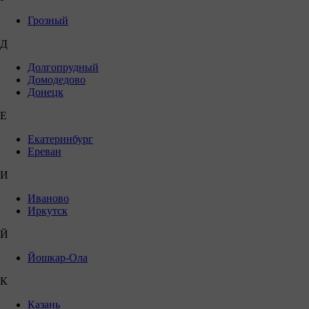
Грозный
Д
Долгопрудный
Домодедово
Донецк
Е
Екатеринбург
Ереван
И
Иваново
Иркутск
Й
Йошкар-Ола
К
Казань