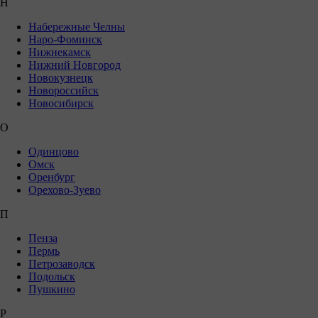
Н
Набережные Челны
Наро-Фоминск
Нижнекамск
Нижний Новгород
Новокузнецк
Новороссийск
Новосибирск
О
Одинцово
Омск
Оренбург
Орехово-Зуево
П
Пенза
Пермь
Петрозаводск
Подольск
Пушкино
Р