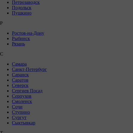
Петрозаводск
Подольск
Пушкино
Р
Ростов-на-Дону
Рыбинск
Рязань
С
Самара
Санкт-Петербург
Саранск
Саратов
Северск
Сергиев Посад
Серпухов
Смоленск
Сочи
Ступино
Сургут
Сыктывкар
Т