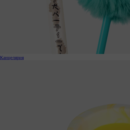
Канцелярия