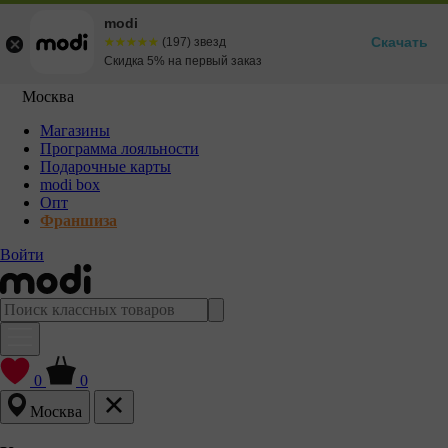
modi
Скачать
☆☆☆☆☆
★★★★★
(197) звезд
Скидка 5% на первый заказ
Москва
Магазины
Программа лояльности
Подарочные карты
modi box
Опт
Франшиза
Войти
0
0
Москва