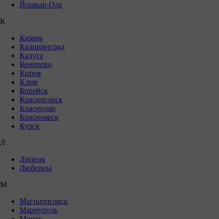
Йошкар-Ола
К
Казань
Калининград
Калуга
Кемерово
Киров
Клин
Копейск
Красногорск
Краснодар
Красноярск
Курск
Л
Липецк
Люберцы
М
Магнитогорск
Мариуполь
Минск