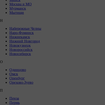
Москва и МО
Мурманск
Мытищи
Н
Набережные Челны
Наро-Фоминск
Нижнекамск
Нижний Новгород
Новокузнецк
Новороссийск
Новосибирск
О
Одинцово
Омск
Оренбург
Орехово-Зуево
П
Пенза
Пермь