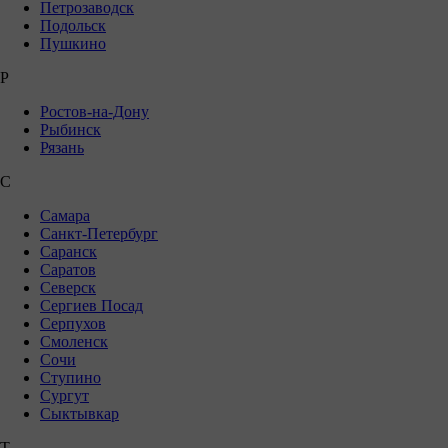
Петрозаводск
Подольск
Пушкино
Р
Ростов-на-Дону
Рыбинск
Рязань
С
Самара
Санкт-Петербург
Саранск
Саратов
Северск
Сергиев Посад
Серпухов
Смоленск
Сочи
Ступино
Сургут
Сыктывкар
Т