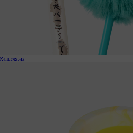
Канцелярия