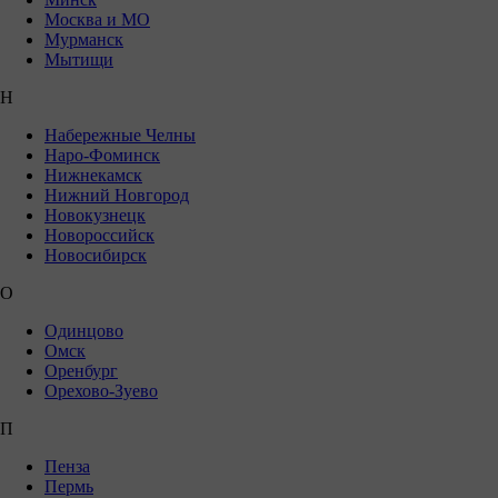
Москва и МО
Мурманск
Мытищи
Н
Набережные Челны
Наро-Фоминск
Нижнекамск
Нижний Новгород
Новокузнецк
Новороссийск
Новосибирск
О
Одинцово
Омск
Оренбург
Орехово-Зуево
П
Пенза
Пермь