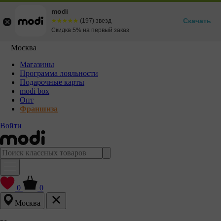
modi
Скачать
☆☆☆☆☆
★★★★★
(197) звезд
Скидка 5% на первый заказ
Москва
Магазины
Программа лояльности
Подарочные карты
modi box
Опт
Франшиза
Войти
0
0
Москва