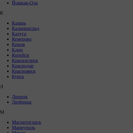
Йошкар-Ола
К
Казань
Калининград
Калуга
Кемерово
Киров
Клин
Копейск
Красногорск
Краснодар
Красноярск
Курск
Л
Липецк
Люберцы
М
Магнитогорск
Мариуполь
Минск