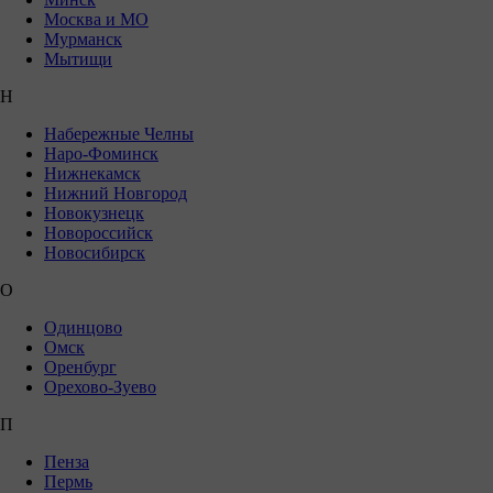
Москва и МО
Мурманск
Мытищи
Н
Набережные Челны
Наро-Фоминск
Нижнекамск
Нижний Новгород
Новокузнецк
Новороссийск
Новосибирск
О
Одинцово
Омск
Оренбург
Орехово-Зуево
П
Пенза
Пермь