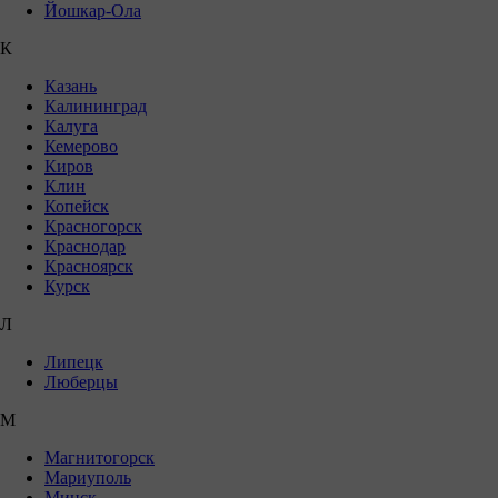
Йошкар-Ола
К
Казань
Калининград
Калуга
Кемерово
Киров
Клин
Копейск
Красногорск
Краснодар
Красноярск
Курск
Л
Липецк
Люберцы
М
Магнитогорск
Мариуполь
Минск