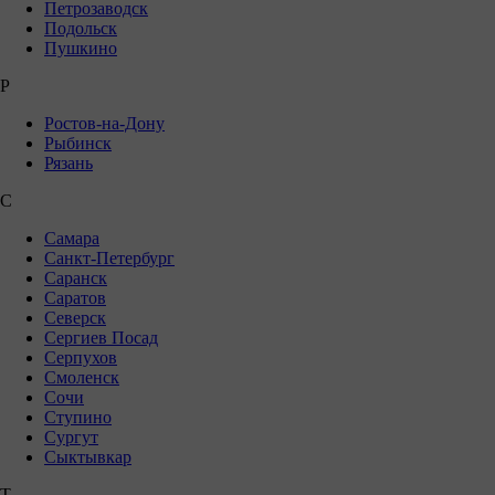
Петрозаводск
Подольск
Пушкино
Р
Ростов-на-Дону
Рыбинск
Рязань
С
Самара
Санкт-Петербург
Саранск
Саратов
Северск
Сергиев Посад
Серпухов
Смоленск
Сочи
Ступино
Сургут
Сыктывкар
Т