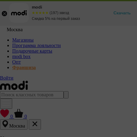
modi
Скачать
☆☆☆☆☆
★★★★★
(197) звезд
Скидка 5% на первый заказ
Москва
Магазины
Программа лояльности
Подарочные карты
modi box
Опт
Франшиза
Войти
0
0
Москва