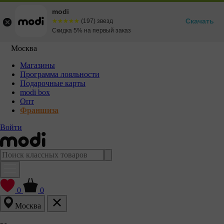
modi
Скачать
☆☆☆☆☆
★★★★★
(197) звезд
Скидка 5% на первый заказ
Москва
Магазины
Программа лояльности
Подарочные карты
modi box
Опт
Франшиза
Войти
0
0
Москва