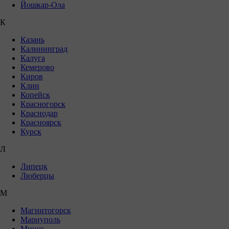
Йошкар-Ола
К
Казань
Калининград
Калуга
Кемерово
Киров
Клин
Копейск
Красногорск
Краснодар
Красноярск
Курск
Л
Липецк
Люберцы
М
Магнитогорск
Мариуполь
Минск