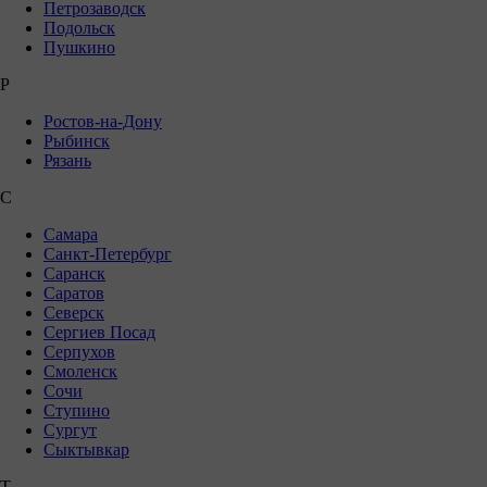
Петрозаводск
Подольск
Пушкино
Р
Ростов-на-Дону
Рыбинск
Рязань
С
Самара
Санкт-Петербург
Саранск
Саратов
Северск
Сергиев Посад
Серпухов
Смоленск
Сочи
Ступино
Сургут
Сыктывкар
Т