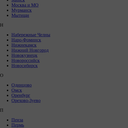
Москва и МО
Мурманск
Мытищи
Н
Набережные Челны
Наро-Фоминск
Нижнекамск
Нижний Новгород
Новокузнецк
Новороссийск
Новосибирск
О
Одинцово
Омск
Оренбург
Орехово-Зуево
П
Пенза
Пермь