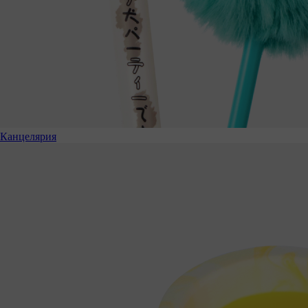
Канцелярия