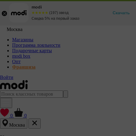
modi
Скачать
☆☆☆☆☆
★★★★★
(197) звезд
Скидка 5% на первый заказ
Москва
Магазины
Программа лояльности
Подарочные карты
modi box
Опт
Франшиза
Войти
0
0
Москва