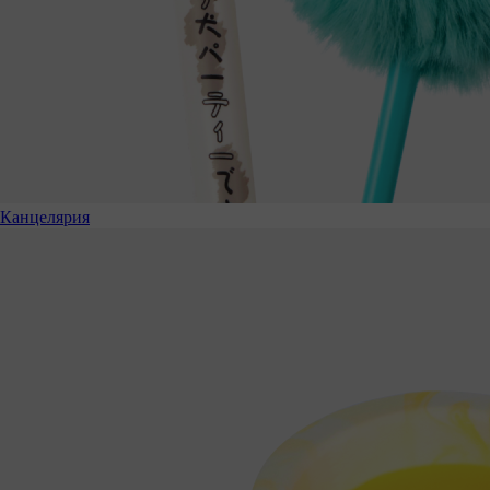
Канцелярия