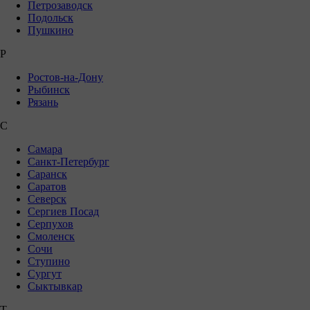
Петрозаводск
Подольск
Пушкино
Р
Ростов-на-Дону
Рыбинск
Рязань
С
Самара
Санкт-Петербург
Саранск
Саратов
Северск
Сергиев Посад
Серпухов
Смоленск
Сочи
Ступино
Сургут
Сыктывкар
Т