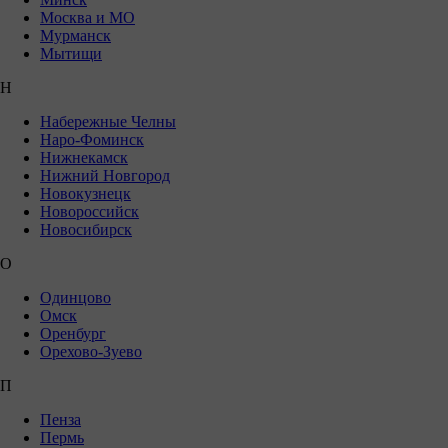
Москва и МО
Мурманск
Мытищи
Н
Набережные Челны
Наро-Фоминск
Нижнекамск
Нижний Новгород
Новокузнецк
Новороссийск
Новосибирск
О
Одинцово
Омск
Оренбург
Орехово-Зуево
П
Пенза
Пермь