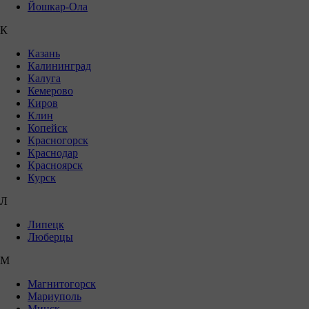
Йошкар-Ола
К
Казань
Калининград
Калуга
Кемерово
Киров
Клин
Копейск
Красногорск
Краснодар
Красноярск
Курск
Л
Липецк
Люберцы
М
Магнитогорск
Мариуполь
Минск