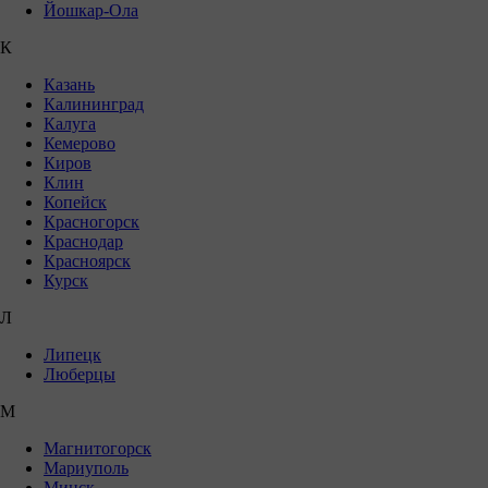
Йошкар-Ола
К
Казань
Калининград
Калуга
Кемерово
Киров
Клин
Копейск
Красногорск
Краснодар
Красноярск
Курск
Л
Липецк
Люберцы
М
Магнитогорск
Мариуполь
Минск