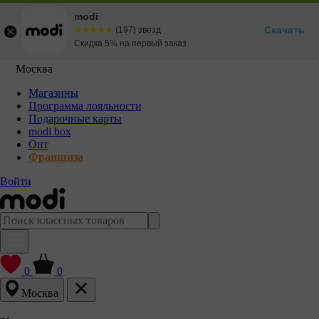
modi
Скачать
☆☆☆☆☆
★★★★★
(197) звезд
Скидка 5% на первый заказ
Москва
Магазины
Программа лояльности
Подарочные карты
modi box
Опт
Франшиза
Войти
0
0
Москва