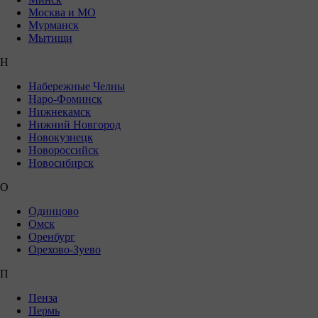
Москва и МО
Мурманск
Мытищи
Н
Набережные Челны
Наро-Фоминск
Нижнекамск
Нижний Новгород
Новокузнецк
Новороссийск
Новосибирск
О
Одинцово
Омск
Оренбург
Орехово-Зуево
П
Пенза
Пермь