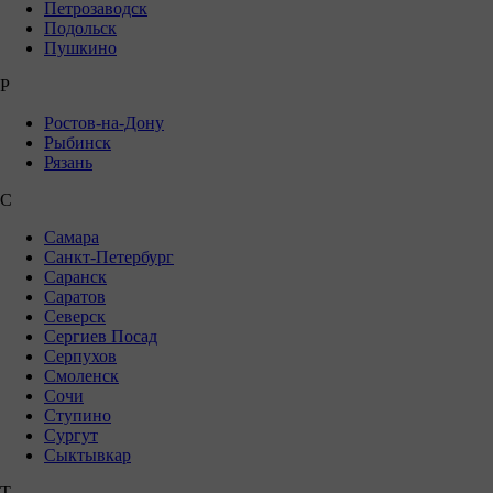
Петрозаводск
Подольск
Пушкино
Р
Ростов-на-Дону
Рыбинск
Рязань
С
Самара
Санкт-Петербург
Саранск
Саратов
Северск
Сергиев Посад
Серпухов
Смоленск
Сочи
Ступино
Сургут
Сыктывкар
Т