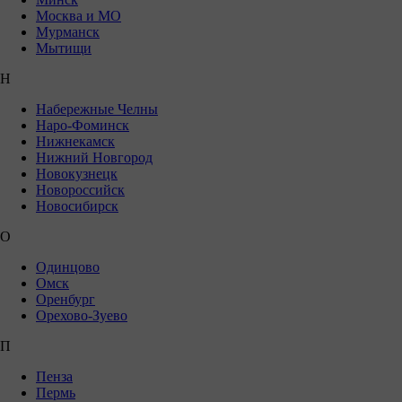
Москва и МО
Мурманск
Мытищи
Н
Набережные Челны
Наро-Фоминск
Нижнекамск
Нижний Новгород
Новокузнецк
Новороссийск
Новосибирск
О
Одинцово
Омск
Оренбург
Орехово-Зуево
П
Пенза
Пермь