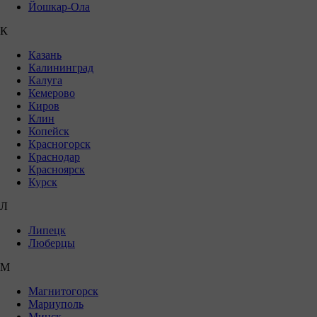
Йошкар-Ола
К
Казань
Калининград
Калуга
Кемерово
Киров
Клин
Копейск
Красногорск
Краснодар
Красноярск
Курск
Л
Липецк
Люберцы
М
Магнитогорск
Мариуполь
Минск