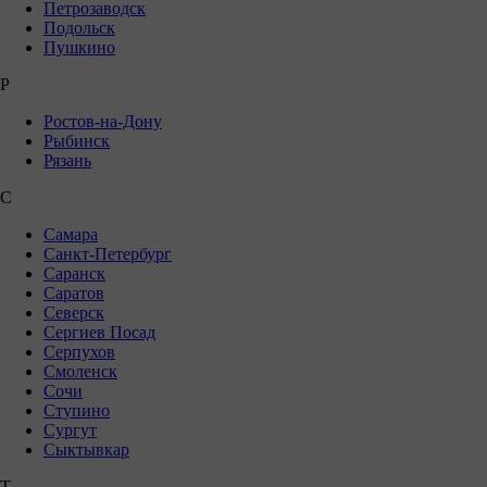
Петрозаводск
Подольск
Пушкино
Р
Ростов-на-Дону
Рыбинск
Рязань
С
Самара
Санкт-Петербург
Саранск
Саратов
Северск
Сергиев Посад
Серпухов
Смоленск
Сочи
Ступино
Сургут
Сыктывкар
Т