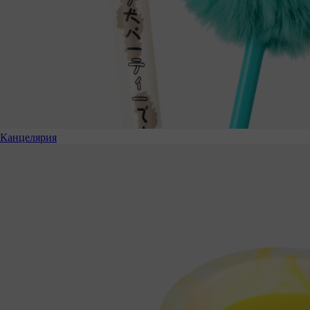
Канцелярия