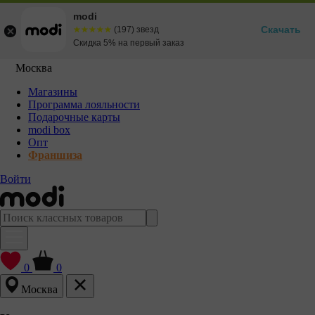
modi
Скачать
☆☆☆☆☆
★★★★★
(197) звезд
Скидка 5% на первый заказ
Москва
Магазины
Программа лояльности
Подарочные карты
modi box
Опт
Франшиза
Войти
0
0
Москва