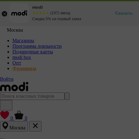
modi
Скачать
☆☆☆☆☆
★★★★★
(197) звезд
Скидка 5% на первый заказ
Москва
Магазины
Программа лояльности
Подарочные карты
modi box
Опт
Франшиза
Войти
0
0
Москва