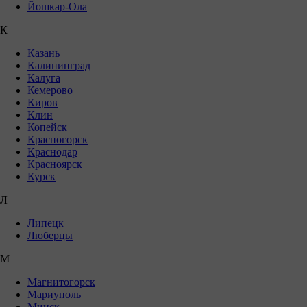
Йошкар-Ола
К
Казань
Калининград
Калуга
Кемерово
Киров
Клин
Копейск
Красногорск
Краснодар
Красноярск
Курск
Л
Липецк
Люберцы
М
Магнитогорск
Мариуполь
Минск